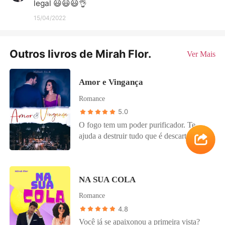
legal 😃😃😃👌
15/04/2022
Outros livros de Mirah Flor.
Ver Mais
Amor e Vingança
Romance
5.0
O fogo tem um poder purificador. Te
ajuda a destruir tudo que é descartável,
ruim e que não irá nos acrescentar em
nada, contudo, também destrói coisas
boas.. Eu tinha apenas nove anos quando
NA SUA COLA
minha vida começou a desmoronar.
Porém, o futuro reserva grandes surpresas
Romance
e eu estarei pronta pra elas. Um coração
4.8
marcado pela dor! Uma vingança em
Você já se apaixonou a primeira vista?
mente! Uma trilha de consequências!