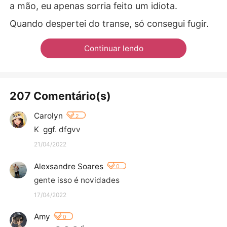
a mão, eu apenas sorria feito um idiota.
Quando despertei do transe, só consegui fugir.
Continuar lendo
207 Comentário(s)
Carolyn
2
K  ggf. dfgvv
21/04/2022
Alexsandre Soares
0
gente isso é novidades
17/04/2022
Amy
0