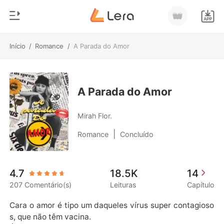
Início
/
Romance
/
A Parada do Amor
0
Início
Loja
Gênero
A Parada do Amor
Moderno
Histórico
Mirah Flor.
Lobisomem
|
Romance
Concluído
Sair
Contos
Romance
Baixar App
4.7
18.5K
14
Bilionários
207 Comentário(s)
Leituras
Capítulo
Ranking
Cara o amor é tipo um daqueles vírus super contagioso
s, que não têm vacina.
