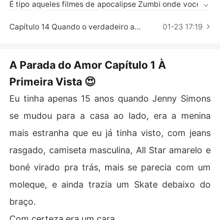
Contos Curtos
É tipo aqueles filmes de apocalipse Zumbi onde você te
m que fugir o tempo todo, até que é infectado, não impo
rta se tu é o bonzão da quebrada, uma hora todos cae
Capítulo 14 Quando o verdadeiro amor se revela
01-23 17:19
m, é a pior das furadas.

Sacou? 

E quando rola.. Cê tá perdido, não têm jeito.

A Parada do Amor Capítulo 1 À
Essa parada de amor rolou comigo, uma vez, mas.. 

Primeira Vista 😍
Esse lance eu te conto depois...

Já vou avisando que a parada é dramática... Então se T
Eu tinha apenas 15 anos quando Jenny Simons
u não gosta de história do tipo "amorzinho" é melhor va
se mudou para a casa ao lado, era a menina
zar antes que eu desenrole, falou?

mais estranha que eu já tinha visto, com jeans
P.S Jenny❤
rasgado, camiseta masculina, All Star amarelo e
boné virado pra trás, mais se parecia com um
moleque, e ainda trazia um Skate debaixo do
braço.
Com certeza era um cara.