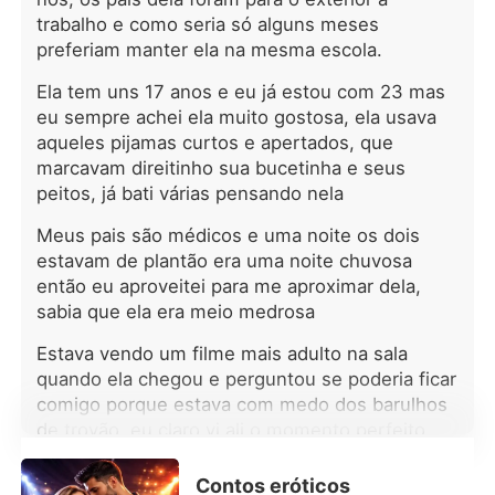
conseguisse respirar através da dor
trabalho e como seria só alguns meses
que a partiu por dentro, as notícias já
preferiam manter ela na mesma escola.
estouravam nas manchetes: o
noivado de Zack com Selina, sua
Ela tem uns 17 anos e eu já estou com 23 mas
meia-irmã, celebrado como "a união
eu sempre achei ela muito gostosa, ela usava
perfeita de sangue puro". A mesma
aqueles pijamas curtos e apertados, que
Selina que sempre soube exatamente
marcavam direitinho sua bucetinha e seus
como destruí-la. O golpe final veio
peitos, já bati várias pensando nela
pelo telefone, na voz calma e
calculista da própria mãe: "Elara,
Meus pais são médicos e uma noite os dois
você já tem vinte e três anos. Está na
estavam de plantão era uma noite chuvosa
hora de contribuir para esta família."
então eu aproveitei para me aproximar dela,
A escolha era simples e cruel: casar
sabia que ela era meio medrosa
com o filho mais medíocre de uma
família Alfa influente - ou perder o
Estava vendo um filme mais adulto na sala
império do pai para sempre. Eles a
quando ela chegou e perguntou se poderia ficar
tinham encurralado com perfeição,
comigo porque estava com medo dos barulhos
prontos para arrancar o que era seu
de trovão, eu claro vi ali o momento perfeito
por direito e deixá-la sem nada. Mas
enquanto o coração parava de
sangrar, algo mais frio e mais
Contos eróticos
Ler Agora