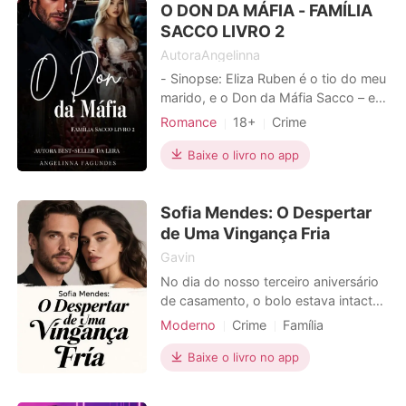
O DON DA MÁFIA - FAMÍLIA
entrevista na poderosa Alcântara
Corporation, onde é surpreendida ao
SACCO LIVRO 2
ser julgada
AutoraAngelinna
- Sinopse: Eliza Ruben é o tio do meu
marido, e o Don da Máfia Sacco – ele
é perigoso, mas ferozmente protetor.
Romance
18+
Crime
Mesmo antes de me casar com
Casamento arranjado
Adrian, eu sabia que ele não era um
Baixe o livro no app
Amor forçado
Máfia
Azarado
bom homem. A partir do momento
Paixão / Erótica
em que e
Sofia Mendes: O Despertar
Arrogante / Dominante
de Uma Vingança Fria
Heroína incrível
Gavin
No dia do nosso terceiro aniversário
de casamento, o bolo estava intacto
na mesa da sala, metade chocolate,
Moderno
Crime
Família
metade morango. Mas a polícia
Interesseiras
Traição
Vingança
irrompeu pela porta, não para
Baixe o livro no app
celebrar, mas para prender o meu
marido, Pedro, por tentativa de