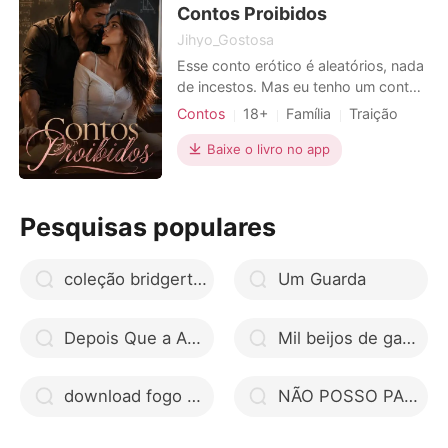
contos terão todos os gêneros,
Contos Proibidos
homossexu
Jihyo_Gostosa
Esse conto erótico é aleatórios, nada
de incestos. Mas eu tenho um conto
erótico de incesto, quem quiser ler é
Contos
18+
Família
Traição
só colocar o nome INCESTO:Contos
Professores e estudantes
Eróticos, que vai aparecer. ----------
Baixe o livro no app
Homossexual
Professores
-----------------------------------
Gênios
Sortuda
-----------------------------------
Contos eróticos bem explícito para
Paixão / Erótica
Pesquisas populares
vocês fant
coleção bridgerton livro completo
Um Guarda
Depois Que a Aposta Termina
Mil beijos de garoto livro telegram
download fogo e sangue livro pdf
NÃO POSSO PARAR