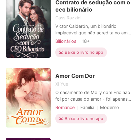
Contrato de sedução com o
evento de mudança de
ceo bilionário
Cass Razzini
Victor Calderón, um bilionário
implacável que não acredita no amor,
está à beira de fechar o maior
Bilionários
18+
contrato de sua carreira, mas para
Casamento arranjado
isso, precisa de algo que nunca
Baixe o livro no app
Amor forçado
CEO
Playboy
desejou: um casamento. Quando
Azarada
Paixão / Erótica
Clara Martins, sua doce e dedicada
assistente, surge como a candidata
Arrogante / Dominante
Amor Com Dor
ideal para um contrato de casament
Local de trabalho
Xi Yue
O casamento de Molly com Eric não
foi por causa do amor - foi apenas
um acordo. Tudo era devido à sua
Romance
Família
Moderno
semelhança com sua irmã falecida.
Fraternidade
Casal
Ele nunca se importou com ela até
Baixe o livro no app
Encantadora
Charmoso
descobriu que ela estava seduzindo
o seu irmão. Ele ficou zangado e
decidiu tornar a vida dela miserável.