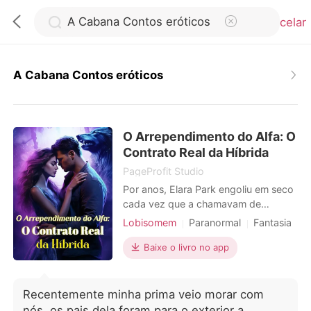
Cancelar
A Cabana Contos eróticos
0
O Arrependimento do Alfa: O
Loja
Contrato Real da Híbrida
PageProfit Studio
Histórico
Por anos, Elara Park engoliu em seco
cada vez que a chamavam de
"mestiça" e "sangue fraco" nas
Lobisomem
Paranormal
Fantasia
Sair
reuniões da alcateia. Híbrida,
Amor a primeira vista
CEO
1V1
vulnerável e apaixonada, acreditou
Baixe o livro no app
Heroína incrível
Alpha
nas promessas doces de Zack
Baixar App
Amor após de casamento
Blackwood. Então ele a rejeitou -
minutos depois de tomar o que
Identidade oculta
Romance
Recentemente minha prima veio morar com
queria dela. Antes que ela
nós, os pais dela foram para o exterior a