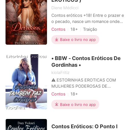
SERA DESCART
Diene Médicci
Contos eróticos +18! Entre o prazer e
o pecado, nasce um romance onde
cada desejo é uma tentação e cada
Contos
18+
Traição
toque, uma rendição.
Relacionamento secreto
Sortudo
Baixe o livro no app
Paixão / Erótica
Local de trabalho
Urbano
• BBW - Contos Eróticos De
Gordinhas •
kiolaFritiz
⚠️ ESTORINHAS EROTICAS COM
MULHERES PODEROSAS DE
MANEQUIM AVANTAJADO ⚠️ 🔥
Contos
18+
GORDINHAS TAMBÉM FAZEM
Relacionamento secreto
GOSTOSO 🔥 ✔️ Todos os contos
Baixe o livro no app
Triangulo amoroso
envolvem mulheres gordinhas ✔️
Escravos sexuais
Professores
Sexo somente consentido ✔️ Palavras
de baixo calão ✔️ Narrativa de sexo
Sortudo
Paixão / Erótica
Contos Eróticos: O Ponto I
bem detalhas. [ OBS: ⚠️‼️ CADA