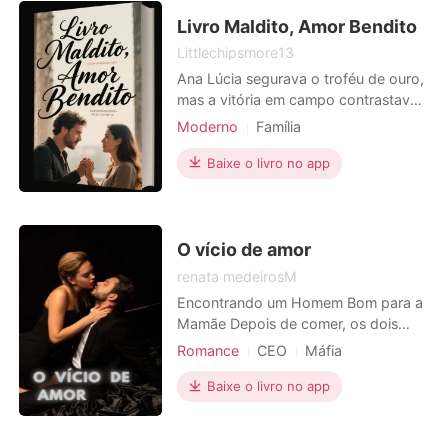
Livro Maldito, Amor Bendito
Littlechipsmore13
Ana Lúcia segurava o troféu de ouro,
mas a vitória em campo contrastava
com o ar pesado de sua casa. Ali, sua
Moderno
Família
família e o rico Carlos Eduardo a
Casamento arranjado
Traição
confrontavam. "Case-se comigo", ele
Baixe o livro no app
Heroína
1V1
propôs, enquanto os pensamentos
de sua mãe, pai e irmão invadiam sua
mente: um casamento para tirá-la do
futebol e "pr
O vício de amor
renata medeirosM
Encontrando um Homem Bom para a
Mamãe Depois de comer, os dois
saíram do restaurante. "Aonde você
Romance
CEO
Máfia
está indo? Eu vou te mandar." Natália
Encantadora
pensou por um momento: "Vá para
Baixe o livro no app
Arrogante / Dominante
casa". A loja ainda não foi concluída
corretamente. Natalia ainda está