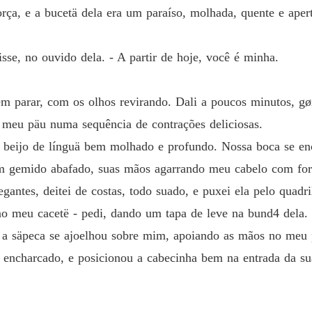
rça, e a bucetä dela era um paraíso, molhada, quente e apert
Contos 
Capítulo
isse, no ouvido dela. - A partir de hoje, você é minha.
Contos 
Capítulo
 parar, com os olhos revirando. Dali a poucos minutos, gø
Contos 
Capítulo
 meu päu numa sequência de contrações deliciosas.
m beijo de línguä bem molhado e profundo. Nossa boca se e
Contos 
Capítul
m gemido abafado, suas mãos agarrando meu cabelo com for
antes, deitei de costas, todo suado, e puxei ela pelo quadri
Contos 
Capítul
no meu cacetë - pedi, dando um tapa de leve na bund4 dela.
 a säpeca se ajoelhou sobre mim, apoiando as mãos no meu
Contos 
Capítulo
 encharcado, e posicionou a cabecinha bem na entrada da su
Contos 
Capítulo