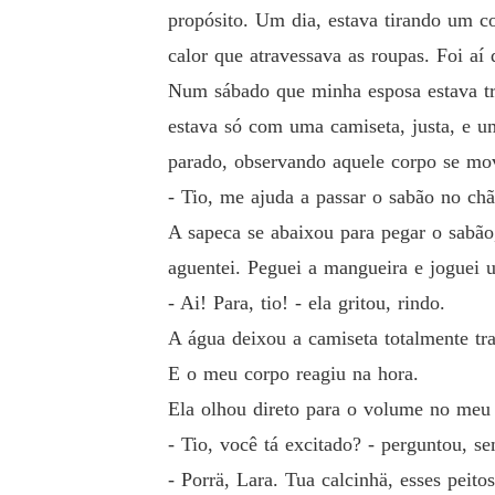
propósito. Um dia, estava tirando um c
calor que atravessava as roupas. Foi aí
Num sábado que minha esposa estava tra
estava só com uma camiseta, justa, e um
parado, observando aquele corpo se mo
- Tio, me ajuda a passar o sabão no ch
A sapeca se abaixou para pegar o sabão
aguentei. Peguei a mangueira e joguei u
- Ai! Para, tio! - ela gritou, rindo.
A água deixou a camiseta totalmente tra
E o meu corpo reagiu na hora.
Ela olhou direto para o volume no meu 
- Tio, você tá excitado? - perguntou, se
- Porrä, Lara. Tua calcinhä, esses peito