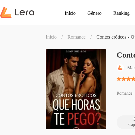
Início
Gênero
Ranking
Início
/
Romance
/
Contos eróticos - Q
Conto
Mar
Romance
Cap