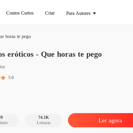
Contos Curtos
Criar
Para Autores
ue horas te pego
s eróticos - Que horas te pego
Contos 
Capítulo
ise
Contos 
5.0
Capítulo
Contos 
Capítul
Contos 
Capítul
59
74.1K
Ler agora
ítulo
Leituras
Contos 