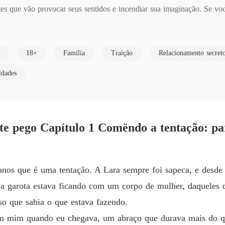
Capítulo
e vão provocar seus sentidos e incendiar sua imaginação. Se você a
Contos 
18+
Família
Traição
Relacionamento secret
Contos 
idades
Contos 
Contos 
 te pego Capítulo 1 Comëndo a tentação: pa
Capítul
Contos 
nos que é uma tentação. A Lara sempre foi sapeca, e desde 
a garota estava ficando com um corpo de mulher, daqueles 
Contos 
iso que sabia o que estava fazendo.
Capítulo
em mim quando eu chegava, um abraço que durava mais do que
Contos 