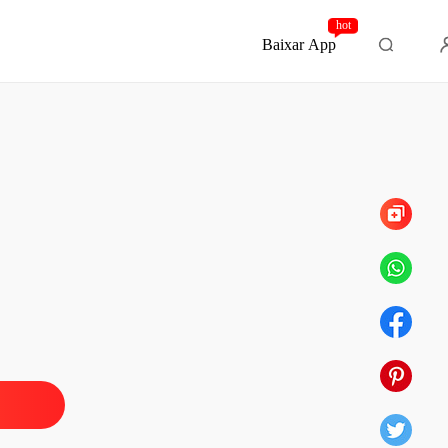
hot
Baixar App
Capítulo 59 Dändo pra dois mascarados
eróticos - Que horas te pego
 1 Comëndo a tentação: parte 01
18/07/2025
eróticos - Que horas te pego
 2 Comëndo a tentação: parte final
18/07/2025
eróticos - Que horas te pego
o 3 No motel com o meu Mestre parte 01
18/07/2025
eróticos - Que horas te pego
o 4 No Motel com Meu Mestre parte final
18/07/2025
eróticos - Que horas te pego