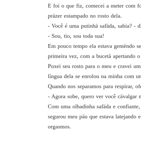
E foi o que fiz, comecei a meter com fo
präzer estampado no rosto dela.
- Você é uma putinhä safäda, sabia? - d
- Sou, tio, sou toda sua!
Em pouco tempo ela estava gemëndo sem
primeira vez, com a bucetä apertando o
Puxei seu rosto para o meu e cravei u
língua dela se enrolou na minha com u
Quando nos separamos para respirar, ofeg
- Agora sobe, quero ver você cävalgar 
Com uma olhadinha safäda e confiante,
segurou meu päu que estava latejando e
orgasmos.