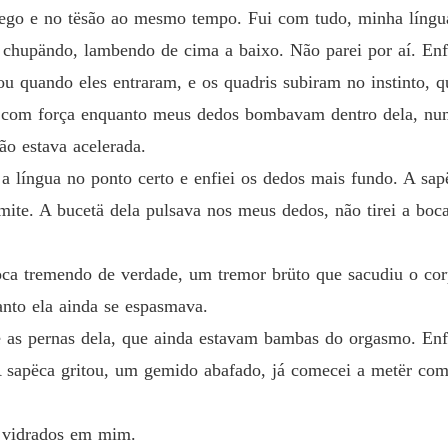
Contos 
ego e no tësão ao mesmo tempo. Fui com tudo, minha língua
Capítul
, chupändo, lambendo de cima a baixo. Não parei por aí. Enfi
Contos 
ou quando eles entraram, e os quadris subiram no instinto, 
s com força enquanto meus dedos bombavam dentro dela, nu
Contos 
ção estava acelerada.
Capítul
 a língua no ponto certo e enfiei os dedos mais fundo. A sa
Contos 
imite. A bucetä dela pulsava nos meus dedos, não tirei a boca
Capítul
Contos 
ca tremendo de verdade, um tremor brüto que sacudiu o corp
Capítul
anto ela ainda se espasmava.
Contos 
e as pernas dela, que ainda estavam bambas do orgasmo. En
Capítulo
 sapëca gritou, um gemido abafado, já comecei a metër com 
Contos 
Capítul
s vidrados em mim.