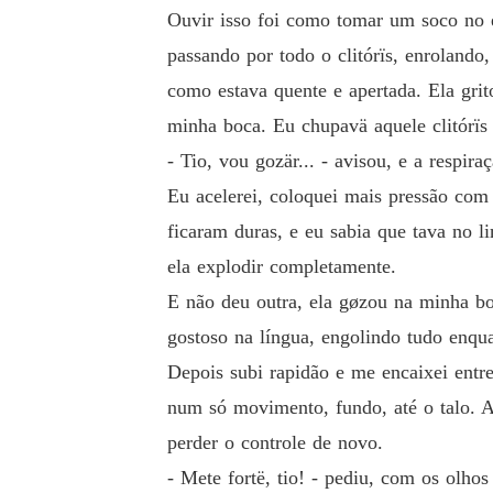
Ouvir isso foi como tomar um soco no 
passando por todo o clitórïs, enrolando
como estava quente e apertada. Ela grit
minha boca. Eu chupavä aquele clitórï
- Tio, vou gozär... - avisou, e a respira
Eu acelerei, coloquei mais pressão com
ficaram duras, e eu sabia que tava no l
ela explodir completamente.
E não deu outra, ela gøzou na minha bo
gostoso na língua, engolindo tudo enqu
Depois subi rapidão e me encaixei entr
num só movimento, fundo, até o talo. A
perder o controle de novo.
- Mete fortë, tio! - pediu, com os olho