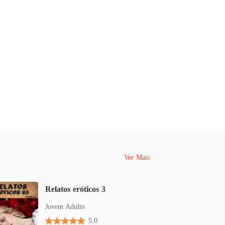
eróticos - Que horas te pego
 40 Nossa noite quente
29/10/2025
Ver Mais
Relatos eróticos 3
Jovem Adulto
5.0