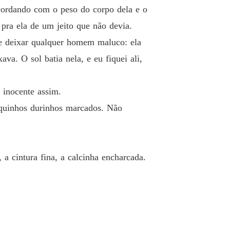
acordando com o peso do corpo dela e o
o 12 Dando pro meu professor
26/07/2025
 pra ela de um jeito que não devia.
eróticos - Que horas te pego
de deixar qualquer homem maluco: ela
o 13 Dei gostoso pro meu primo
26/07/2025
va. O sol batia nela, e eu fiquei ali,
eróticos - Que horas te pego
 14 Um presente delicioso
26/07/2025
 inocente assim.
eróticos - Que horas te pego
iquinhos durinhos marcados. Não
 15 Um presente delicioso parte final
26/07/2025
eróticos - Que horas te pego
o 16 Sexo no ônibus
26/07/2025
 a cintura fina, a calcinha encharcada.
eróticos - Que horas te pego
o 17 Dando o cú pro meu cunhado
26/07/2025
eróticos - Que horas te pego
o 18 Meu chefe me comeu
26/07/2025