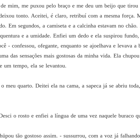
Contos 
a de mim, me puxou pelo braço e me deu um beijo que tirou 
xou tonto. Aceitei, é claro, retribuí com a mesma força. M
Contos 
hado. Em segundos, a camiseta e a calcinha estavam no chão
 quentura e a umidade. Enfiei um dedo e ela suspirou fundo,
Contos 
ocê - confessou, ofegante, enquanto se ajoelhava e levava a
uma das sensações mais gostosas da minha vida. Ela chupou
Contos 
e um tempo, ela se levantou.
Contos 
a o meu quarto. Deitei ela na cama, a sapeca já se abriu tod
Capítul
Contos 
Capítul
Desci o rosto e enfiei a língua de uma vez naquele buraco 
Contos 
Capítul
hüpou tão gostoso assim. - sussurrou, com a voz já falhando