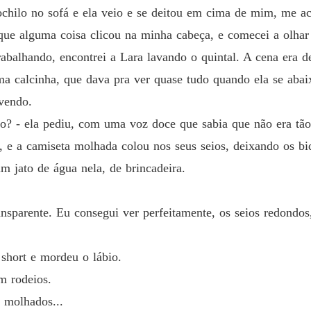
ochilo no sofá e ela veio e se deitou em cima de mim, me 
Capítul
 que alguma coisa clicou na minha cabeça, e comecei a olhar
Contos 
balhando, encontrei a Lara lavando o quintal. A cena era 
Capítul
a calcinha, que dava pra ver quase tudo quando ela se abaixa
Contos 
vendo.
Capítulo
ão? - ela pediu, com uma voz doce que sabia que não era tão
Contos 
, e a camiseta molhada colou nos seus seios, deixando os b
Capítulo
m jato de água nela, de brincadeira.
Contos 
Capítul
nsparente. Eu consegui ver perfeitamente, os seios redondos,
Contos 
Capítul
short e mordeu o lábio.
Contos 
m rodeios.
Capítul
s molhados...