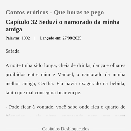
Contos eróticos - Que horas te pego
Capítulo 32 Seduzi o namorado da minha
amiga
Palavras: 1092
|
Lançado em: 27/08/2025
0
fa
Loja
os entre mim e Manoel, o namorado da minha
Histórico
melhor amiga, Cecília.
Sair
fica o quarto de
Baixar App
hóspedes - ele disse
Capítulos Desbloqueados