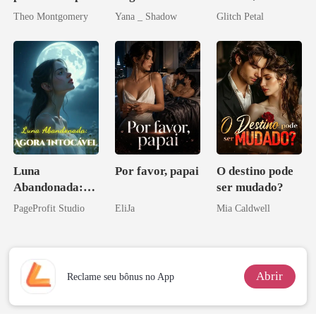
de um bilionário
Uma flor para o
desejada pelo
Theo Montgomery
Yana _ Shadow
Glitch Petal
Don
pai dele
Luna
Por favor, papai
O destino pode
Abandonada:
ser mudado?
Agora Intocável
PageProfit Studio
EliJa
Mia Caldwell
Abrir
Reclame seu bônus no App