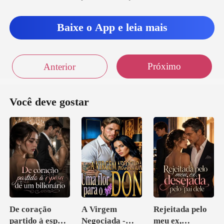
i com u
Baixe o App e leia mais
Próximo
Anterior
Você deve gostar
De coração
A Virgem
Rejeitada pelo
partido à esposa
Negociada -
meu ex,