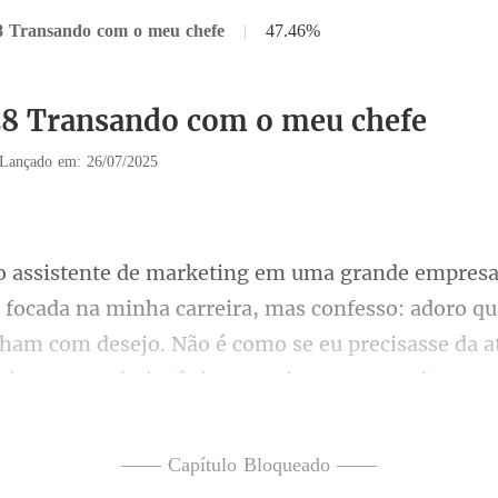
8 Transando com o meu chefe
|
47.46%
28 Transando com o meu chefe
Lançado em: 26/07/2025
a na minha carreira, mas confesso: adoro q
ham com desejo. Não é como s
 Ricardo.
—— Capítulo Bloqueado ——