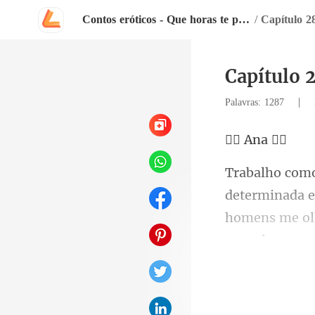
Contos eróticos - Que horas te pego
/
Capítulo 2
Capítulo 
|
Palavras: 1287
Ana
homens me ol
a,
1,90 d