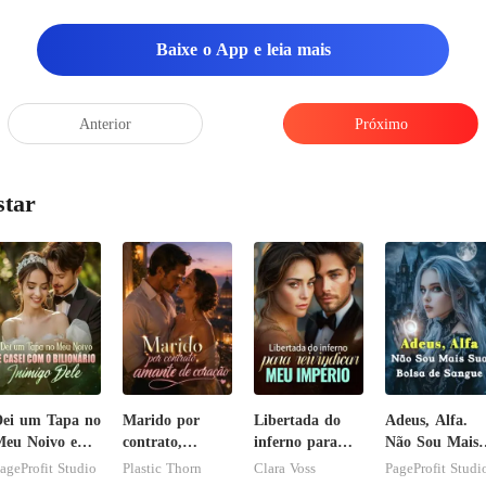
Baixe o App e leia mais
Anterior
Próximo
star
ei um Tapa no
Marido por
Libertada do
Adeus, Alfa.
eu Noivo e
contrato,
inferno para
Não Sou Mais
asei com o
amante de
reivindicar meu
Sua Bolsa de
ageProfit Studio
Plastic Thorn
Clara Voss
PageProfit Studi
ilionário
coração
império
Sangue