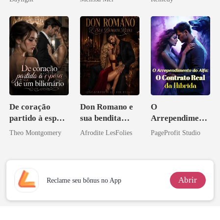
novamente
zilionária
De coração
Don Romano e
O
partido à esposa
sua bendita
Arrependiment
de um bilionário
ruína
o do Alfa: O
Theo Montgomery
Afrodite LesFolies
PageProfit Studio
Contrato Real
da Híbrida
Abrir
Reclame seu bônus no App