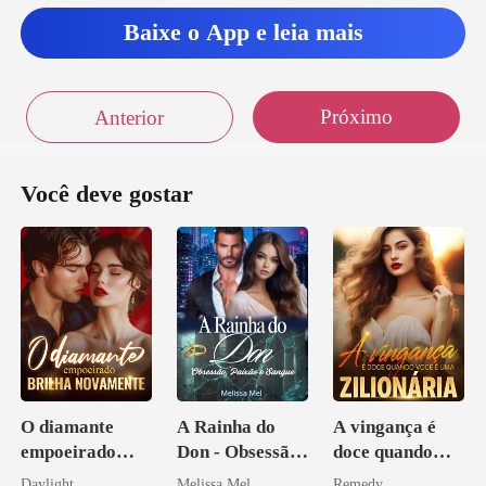
Baixe o App e leia mais
Próximo
Anterior
Você deve gostar
O diamante
A Rainha do
A vingança é
empoeirado
Don - Obsessão,
doce quando
brilha
Paixão e Sangue
você é uma
Daylight
Melissa Mel
Remedy