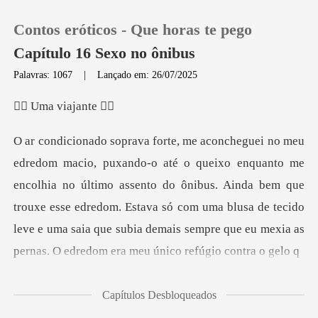
Contos eróticos - Que horas te pego
Capítulo 16 Sexo no ônibus
Palavras: 1067
|
Lançado em: 26/07/2025
0
a viajan
Loja
colhia no último assento do ônibus. Ainda bem que
Histórico
trouxe esse edredom. Estava só com uma blusa de tecido
Sair
le
Baixar App
Capítulos Desbloqueados