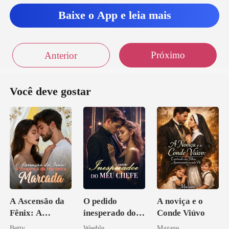
Baixe o App e leia mais
Próximo
Anterior
Você deve gostar
A Ascensão da
O pedido
A noviça e o
Fênix: A
inesperado do
Conde Viúvo
Vingança da
meu chefe
Betty
Weeble
Mazane