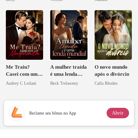
Herdeira
Marcada
Me Traiu?
A mulher traída
O novo mundo
Casei com um
é uma lenda
após o divórcio
Magnata
mundial
Audrey C Leilani
Beck Trelawney
Calla Rhodes
Abrir
Reclame seu bônus no App