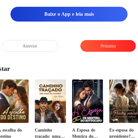
Baixe o App e leia mais
Anterior
Próximo
star
 escolha do
Caminho
A Esposa de
Ex-esposa do
estino
traçado: uma
Mentira do
presidente?