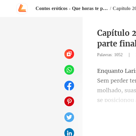
Contos eróticos - Que horas te pego
/
Capítulo 
parte fina
|
Palavras: 1052
molhado, suas
urra