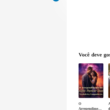
Você deve go
O
A
Arrependimento
d