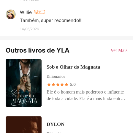
Willie
0
Também, super recomendo!!!
14/06/2026
Outros livros de YLA
Ver Mais
Sob o Olhar do Magnata
Bilionários
5.0
Ele é o homem mais poderoso e influente
de toda a cidade. Ela é a mais linda entre
todas Ele a deseja como ninguém mais
Ela o teme. Uma noite e um encontro
será o suficiente para dois mundos se
DYLON
colidirem causando assim entre os dois
uma explosão de ódio, intrigas, segredos