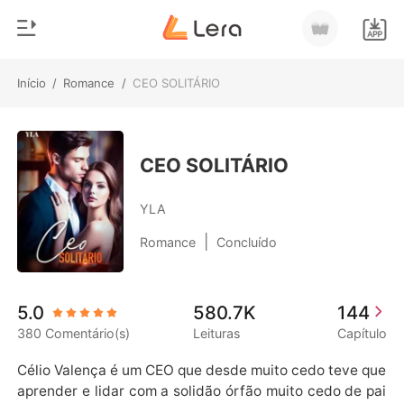
Início
/
Romance
/
CEO SOLITÁRIO
0
Início
Loja
Gênero
CEO SOLITÁRIO
Moderno
Histórico
YLA
Lobisomem
|
Romance
Concluído
Sair
Contos
Romance
Baixar App
5.0
580.7K
144
Bilionários
380 Comentário(s)
Leituras
Capítulo
Ranking
Célio Valença é um CEO que desde muito cedo teve que 
aprender e lidar com a solidão órfão muito cedo de pai