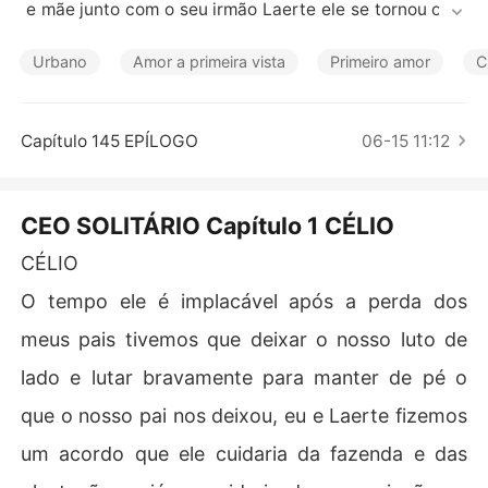
Contos Curtos
 e mãe junto com o seu irmão Laerte ele se tornou o ho
mem de frente de todas as indústrias deixado por sua f
amília mas a sua arrogância e seu jeito frio de ser dificu
Urbano
Amor a primeira vista
Primeiro amor
C
lta encontrar a secretária perfeita que ele tanto busca
 para trabalhar do seu lado, mas a contratação inesper
ada de uma nova secretária chamada Luna Marins uma 
Capítulo 145 EPÍLOGO
06-15 11:12
jovem linda, doce e simpática com uma vida cheia de lu
tas e desafios sendo a única a enfrentar o temperamen
to difícil do seu chefe para garantir a sua vaga nesse e
CEO SOLITÁRIO Capítulo 1 CÉLIO
mprego no qual garantirá o sustento melhor para a sua f
amília.

CÉLIO
Luna é dona de uma paciência jamais vista por Célio em 
O tempo ele é implacável após a perda dos
mulher nenhuma, será que ela conseguirá tocar o mais
 profundo possível no coração dele? E fazendo naquela
meus pais tivemos que deixar o nosso luto de
 empresa o que mulher nenhuma fez despertando assim 
lado e lutar bravamente para manter de pé o
nele um sentimento de curiosidade para saber quem de 
fato realmente é Luna, e o porquê é a única que aguent
que o nosso pai nos deixou, eu e Laerte fizemos
a o seu temperamento difícil de ser.
um acordo que ele cuidaria da fazenda e das