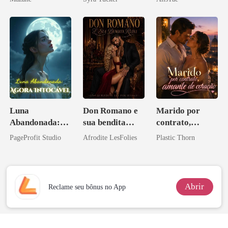
Luna
Don Romano e
Marido por
Abandonada:
sua bendita
contrato,
Agora Intocável
ruína
amante de
PageProfit Studio
Afrodite LesFolies
Plastic Thorn
coração
Abrir
Reclame seu bônus no App