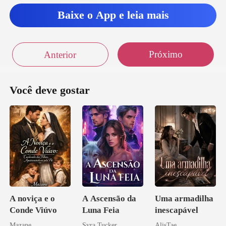
Baixe o App e leia mais
Próximo
Anterior
Você deve gostar
A noviça e o
A Ascensão da
Uma armadilha
Conde Viúvo
Luna Feia
inescapável
Mazane
Syra Tucker
AlisTae