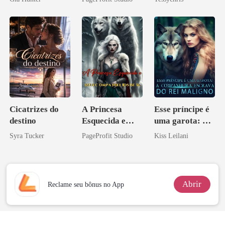
Sangue
Cicatrizes do
A Princesa
Esse príncipe é
destino
Esquecida e
uma garota: A
Seus
companheira
Syra Tucker
PageProfit Studio
Kiss Leilani
Companheiros
escrava do rei
Beta
maligno
Abrir
Reclame seu bônus no App