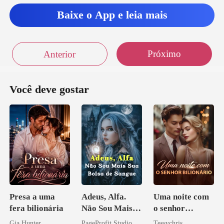
Baixe o App e leia mais
Próximo
Anterior
Você deve gostar
Presa a uma
Adeus, Alfa.
Uma noite com
fera bilionária
Não Sou Mais
o senhor
Sua Bolsa de
Bilionário
Gia Hunter
PageProfit Studio
Tessychris