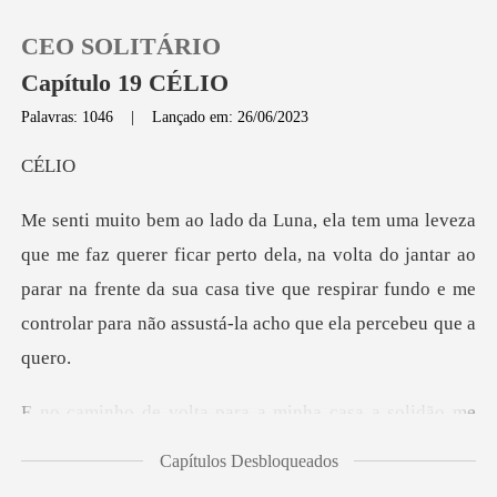
CEO SOLITÁRIO
Capítulo 19 CÉLIO
Palavras: 1046
|
Lançado em: 26/06/2023
0
LI
Loja
perto dela, na volta do jantar ao
parar na frente da sua casa tive que respir
Histórico
Sair
casa a solidão me
Baixar App
acompanha fico a
Capítulos Desbloqueados