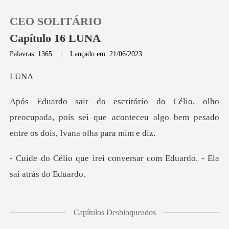
CEO SOLITÁRIO
Capítulo 16 LUNA
Palavras: 1365
|
Lançado em: 21/06/2023
0
U
Loja
preocupada, pois sei que aconteceu algo bem p
Histórico
conversar com Eduardo. -
Sair
Baixar App
trar naquele
Capítulos Desbloqueados
escritório sem ele brigar c