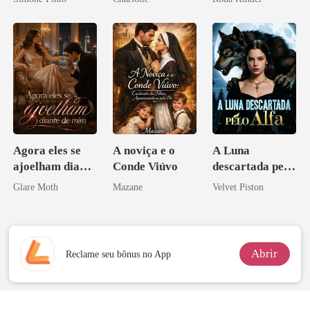
Noivo
Agora eles se
A noviça e o
A Luna
ajoelham diante
Conde Viúvo
descartada pelo
de mim
Alfa
Glare Moth
Mazane
Velvet Piston
Abrir
Reclame seu bônus no App