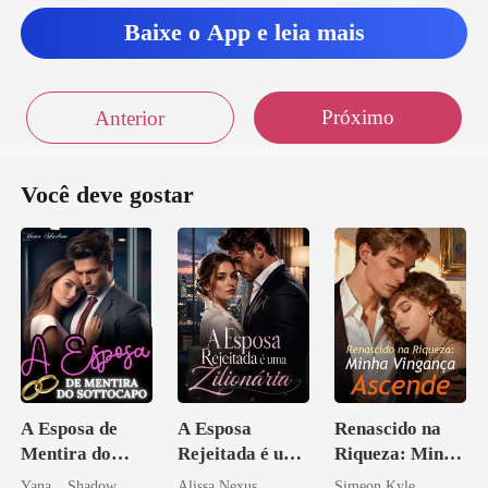
Baixe o App e leia mais
Próximo
Anterior
Você deve gostar
A Esposa de
A Esposa
Renascido na
Mentira do
Rejeitada é uma
Riqueza: Minha
Sottocapo
Zilionária
Vingança
Yana _ Shadow
Alissa Nexus
Simeon Kyle