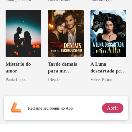
Ascende
Mistério do
Tarde demais
A Luna
amor
para me
descartada pelo
reconquistar!
Alfa
Paula Lopes
IReader
Velvet Piston
Abrir
Reclame seu bônus no App