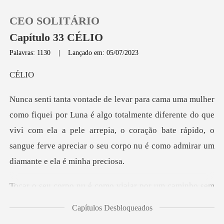
CEO SOLITÁRIO
Capítulo 33 CÉLIO
Palavras: 1130
|
Lançado em: 05/07/2023
0
É
Loja
totalmente diferente do que
vivi com ela a pele arrepia, o coração bate rápido, o
Histórico
sa
Sair
iajar por um caminho sem
Baixar App
volt
Capítulos Desbloqueados