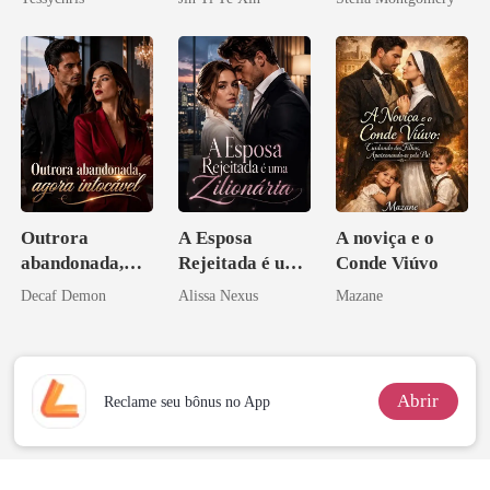
tornei
Outrora
A Esposa
A noviça e o
abandonada,
Rejeitada é uma
Conde Viúvo
agora intocável
Zilionária
Decaf Demon
Alissa Nexus
Mazane
Abrir
Reclame seu bônus no App