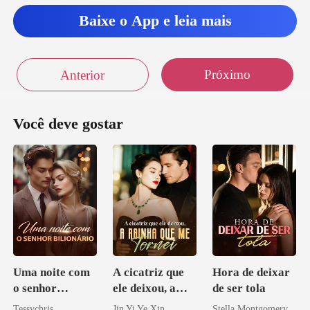
Baixe o App e leia mais
Próximo
Anterior
Você deve gostar
Uma noite com
A cicatriz que
Hora de deixar
o senhor
ele deixou, a
de ser tola
Bilionário
rainha que me
Tessychris
Jin Yi Ye Xin
Stella Montgomery