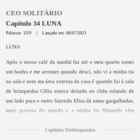
CEO SOLITÁRIO
Capítulo 34 LUNA
Palavras: 1119
|
Lançado em: 06/07/2023
0
U
Loja
la e nem ma área externa da casa é quando fui à sala
Histórico
de brinquedos Célio estava deitado no chão rolando de
Sair
um lado
Baixar App
Capítulos Desbloqueados