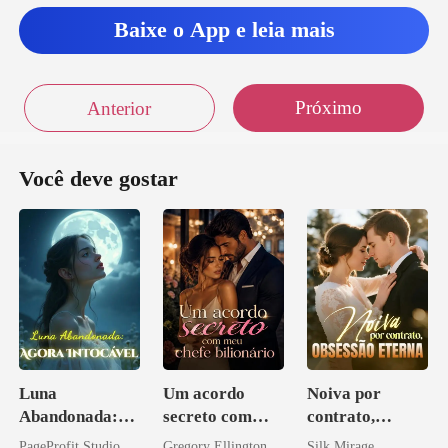
Baixe o App e leia mais
Próximo
Anterior
Você deve gostar
Luna
Um acordo
Noiva por
Abandonada:
secreto com
contrato,
Agora Intocável
meu chefe
obsessão eterna
PageProfit Studio
Gregory Ellington
Silk Mirage