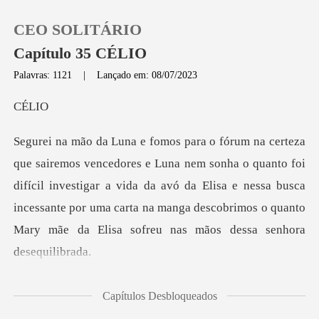
CEO SOLITÁRIO
Capítulo 35 CÉLIO
Palavras: 1121
|
Lançado em: 08/07/2023
0
LI
Loja
a o quanto foi
difícil investigar a vida da avó da Elisa e nessa busca
Histórico
incessante por uma cart
Sair
Baixar App
frente e a encaro,
Capítulos Desbloqueados