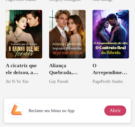
bilionário
A cicatriz que
Aliança
O
ele deixou, a
Quebrada,
Arrependiment
rainha que me
Segredos
o do Alfa: O
Jin Yi Ye Xin
Gay Parodi
PageProfit Studio
tornei
Bilionários:
Contrato Real
Veja-me Brilhar
da Híbrida
Abrir
Reclame seu bônus no App