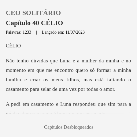
CEO SOLITÁRIO
Capítulo 40 CÉLIO
Palavras: 1233
|
Lançado em: 11/07/2023
0
LI
Loja
e encontro quero só formar a minha
família e criar os meus filhos, m
Histórico
Sair
ndeu que sim para a
minha alegri
Baixar App
Capítulos Desbloqueados
Luna do meu