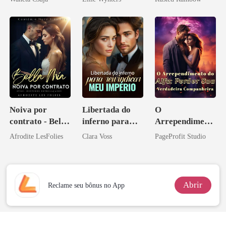
Melhor Amiga
princesa de uma
família
mafiosa!
Noiva por
Libertada do
O
contrato - Bella
inferno para
Arrependiment
Mia
reivindicar meu
o do Alfa:
Afrodite LesFolies
Clara Voss
PageProfit Studio
império
Perder Sua
Verdadeira
Companheira
Abrir
Reclame seu bônus no App