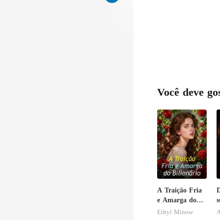
Você deve go
A Traição Fria
e Amarga do
s
Bilionário
r
Ethyl Minow