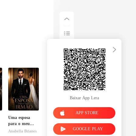
Baixar App Lera
APP STORE
Uma esposa
para o meu
GOOGLE PLAY
irmão
Anabella Brianes