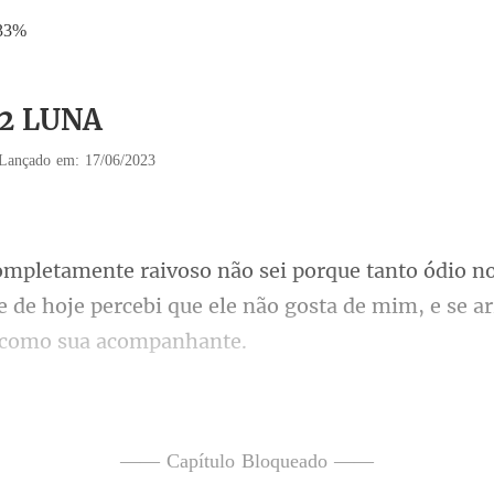
33%
12 LUNA
Lançado em: 17/06/2023
e de hoje percebi que ele não gost
e não quis sa
le proferiu con
—— Capítulo Bloqueado ——