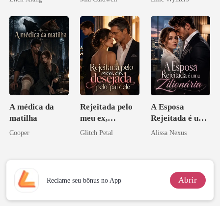
pelo
Arrependiment
o
A médica da
Rejeitada pelo
A Esposa
matilha
meu ex,
Rejeitada é uma
desejada pelo
Zilionária
Cooper
Glitch Petal
Alissa Nexus
pai dele
Abrir
Reclame seu bônus no App