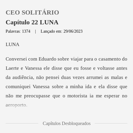
CEO SOLITÁRIO
Capítulo 22 LUNA
Palavras: 1374
|
Lançado em: 29/06/2023
0
U
Loja
e voltasse antes
da audiência, não pensei duas vezes arrumei as malas e
Histórico
comuniquei Vanessa so
Sair
Baixar App
arquei com a minha
Capítulos Desbloqueados