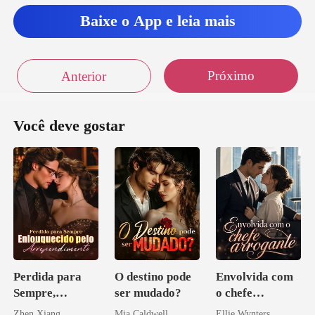
Baixe o App e leia mais
Próximo
Anterior
Você deve gostar
Perdida para
O destino pode
Envolvida com
Sempre,
ser mudado?
o chefe
Enlouquecido
arrogante
Zhen Xiang
Mia Caldwell
Ellie Wynters