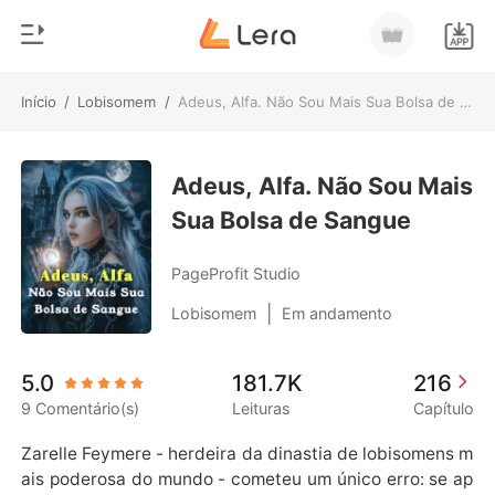
Início
/
Lobisomem
/
Adeus, Alfa. Não Sou Mais Sua Bolsa de Sangue
0
Início
Loja
Adeus, Alfa. Não Sou Mais
Gênero
Sua Bolsa de Sangue
Moderno
Histórico
Lobisomem
PageProfit Studio
Sair
Contos
|
Lobisomem
Em andamento
Romance
Baixar App
5.0
181.7K
216
Bilionários
9 Comentário(s)
Leituras
Capítulo
Ranking
Zarelle Feymere - herdeira da dinastia de lobisomens m
ais poderosa do mundo - cometeu um único erro: se ap