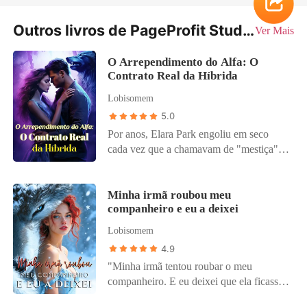
Outros livros de PageProfit Studio
Ver Mais
O Arrependimento do Alfa: O
Contrato Real da Híbrida
Lobisomem
5.0
Por anos, Elara Park engoliu em seco
cada vez que a chamavam de "mestiça" e
"sangue fraco" nas reuniões da alcateia.
Híbrida, vulnerável e apaixonada,
acreditou nas promessas doces de Zack
Minha irmã roubou meu
companheiro e eu a deixei
Blackwood. Então ele a rejeitou - minutos
depois de tomar o que queria dela. Antes
Lobisomem
que ela conseguisse respirar através da
4.9
dor que a partiu por dentro, as notícias já
"Minha irmã tentou roubar o meu
estouravam nas manchetes: o noivado de
companheiro. E eu deixei que ela ficasse
Zack com Selina, sua meia-irmã,
com ele." Nascida sem uma loba,
celebrado como "a união perfeita de