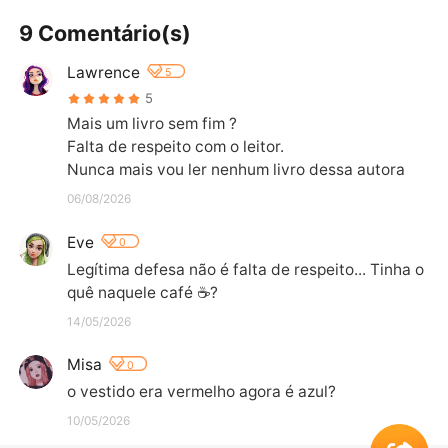
9 Comentário(s)
Lawrence
5
5
Mais um livro sem fim ?

Falta de respeito com o leitor.

Nunca mais vou ler nenhum livro dessa autora
06/08/2026
Eve
0
Legítima defesa não é falta de respeito... Tinha o 
quê naquele café ☕?
14/05/2026
Misa
0
o vestido era vermelho agora é azul?
10/05/2026