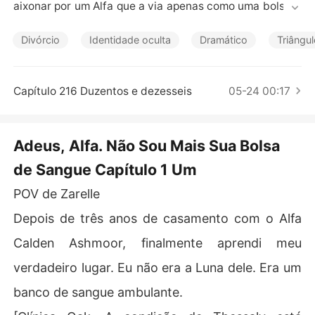
Contos Curtos
aixonar por um Alfa que a via apenas como uma bolsa d
e sangue raro.

Por três anos, ela suportou a humilhação de um casame
Divórcio
Identidade oculta
Dramático
Triângu
nto sem amor. Suas veias eram drenadas como mercad
oria para sustentar a mulher que Calden Ashmoor realm
ente amava: Thessaly - a companheira destinada que o
Capítulo 216 Duzentos e dezesseis
05-24 00:17
 rejeitou para se casar com o irmão dele.

Mas quando uma teia de mentiras e traições veio à ton
a, Zarelle fez o impensável: ela foi embora.

Adeus, Alfa. Não Sou Mais Sua Bolsa
Agora, livre do disfarce de Ômega dócil, a verdadeira h
de Sangue Capítulo 1 Um
erdeira da Alcateia Missatiana retorna para reivindicar
 seu direito de nascença  - e sua vingança.

POV de Zarelle
Calden sempre achava que tinha se casado com uma "n
inguém".

Depois de três anos de casamento com o Alfa
Ele nunca esperou que sua companheira descartada vo
Calden Ashmoor, finalmente aprendi meu
ltasse como uma rainha implacável.
verdadeiro lugar. Eu não era a Luna dele. Era um
banco de sangue ambulante.