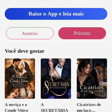
Baixe o App e leia mais
Próximo
Anterior
Você deve gostar
A noviça e o
A
Cicatrizes de
Conde Viúvo
SECRETÁRIA
um laço