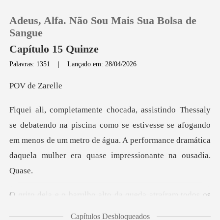
Adeus, Alfa. Não Sou Mais Sua Bolsa de
Sangue
Capítulo 15 Quinze
Palavras: 1351
|
Lançado em: 28/04/2026
0
de Z
Loja
scina como se estivesse se afogando
Histórico
em menos de um metro de água. A perfo
Sair
Baixar App
a atraíram todos os
convidados num ra
Capítulos Desbloqueados