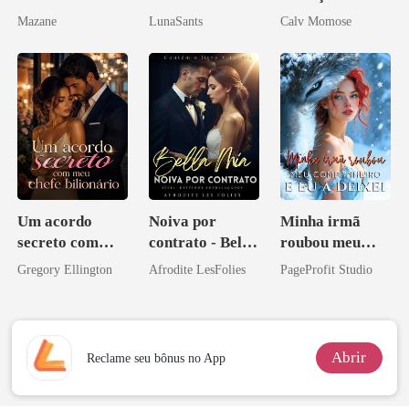
rompido
Mazane
LunaSants
Calv Momose
Um acordo
Noiva por
Minha irmã
secreto com
contrato - Bella
roubou meu
meu chefe
Mia
companheiro e
Gregory Ellington
Afrodite LesFolies
PageProfit Studio
bilionário
eu a deixei
Abrir
Reclame seu bônus no App