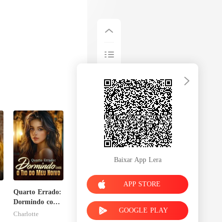
Baixar App Lera
APP STORE
Quarto Errado:
Dormindo com
GOOGLE PLAY
o Tio do Meu
Charlotte
Noivo