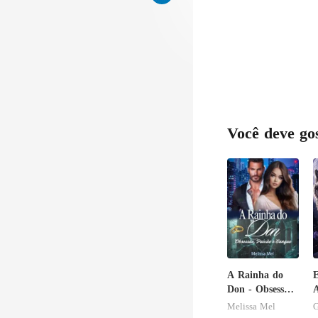
Você deve go
A Rainha do
E
Don - Obsessão,
Paixão e
Melissa Mel
G
Sangue
A