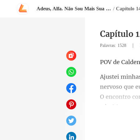
Adeus, Alfa. Não Sou Mais Sua Bolsa de Sangue
/
Capítulo 1
Capítulo 
|
Palavras: 1528
de C
O encontro co
ento er