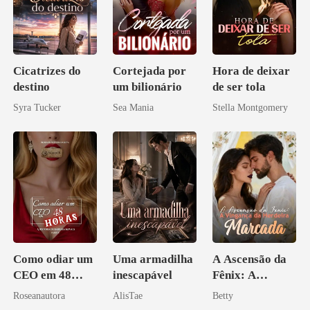
Cicatrizes do
Cortejada por
Hora de deixar
destino
um bilionário
de ser tola
Syra Tucker
Sea Mania
Stella Montgomery
Como odiar um
Uma armadilha
A Ascensão da
CEO em 48
inescapável
Fênix: A
horas
Vingança da
Roseanautora
AlisTae
Betty
Herdeira