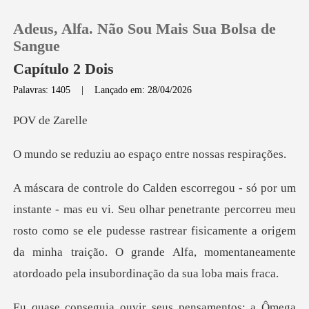
Adeus, Alfa. Não Sou Mais Sua Bolsa de
Sangue
Capítulo 2 Dois
Palavras: 1405
|
Lançado em: 28/04/2026
0
de Z
Loja
ao espaço entre n
Histórico
etrante percorreu meu
Sair
rosto como se ele pudesse rastrear fisicamente a origem
da minha tra
Baixar App