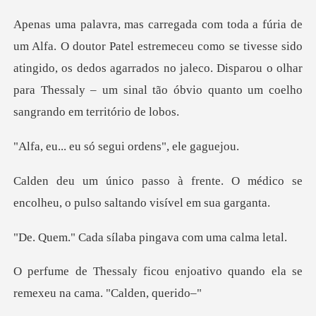
eceu como se tivesse sido
atingido, os dedos agarrados no jaleco. Disparou o olhar
p
só segui orden
e. O médico se
encolheu, o pulso
sílaba pingava co
njoativo quando ela se
remexe