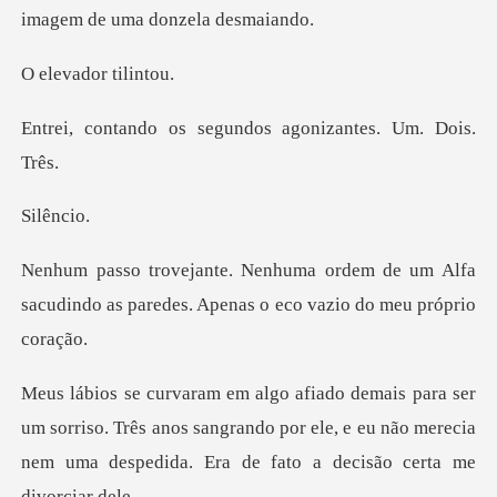
image
ador t
segundos agonizant
ênc
de um Alfa
sacudindo as paredes. Apen
orriso. Três anos sangrando por ele, e eu não merecia
nem u