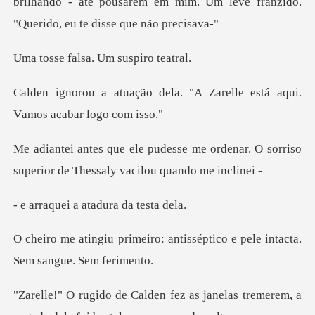
brilhando - até pousarem em mim. Um leve fra
lsa. Um susp
la. "A Zarelle está aqui.
V
e ordenar. O sorriso
superior de Th
a atadura d
: antisséptico e pele intact
as janelas tremerem, a