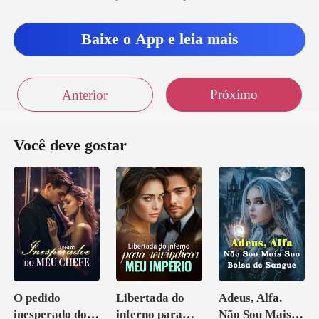
eu paletó onde el
Baixe o App e leia mais
Próximo
Anterior
Você deve gostar
O pedido
Libertada do
Adeus, Alfa.
inesperado do
inferno para
Não Sou Mais