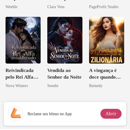
meu chefe
reivindicar meu
Sua Bolsa de
Weeble
Clara Voss
PageProfit Studio
império
Sangue
Reivindicada
Vendida ao
A vingança é
pelo Rei Alfa
Senhor da Noite
doce quando
amaldiçoado
você é uma
Nova Winters
Seenbi
Remedy
zilionária
Abrir
Reclame seu bônus no App