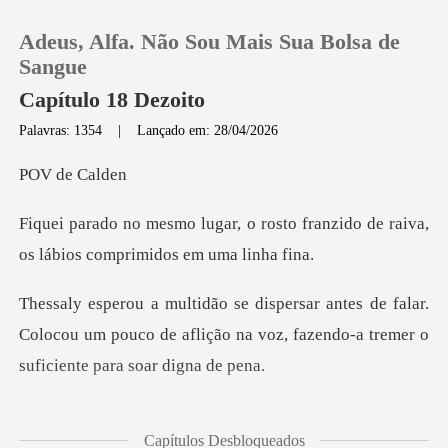
Adeus, Alfa. Não Sou Mais Sua Bolsa de
Sangue
Capítulo 18 Dezoito
Palavras: 1354
|
Lançado em: 28/04/2026
0
e Cal
Loja
osto franzido de raiva,
os lábios
Histórico
falar.
Sair
Colocou um pouco de aflição na voz, fazen
Baixar App
estou com
Capítulos Desbloqueados