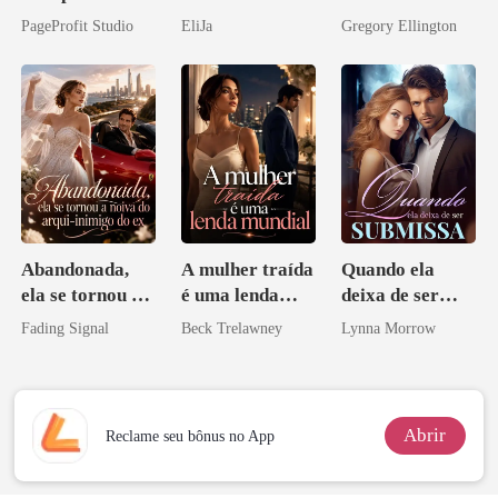
o do Alfa: O
meu chefe
PageProfit Studio
EliJa
Gregory Ellington
Contrato Real
bilionário
da Híbrida
Abandonada,
A mulher traída
Quando ela
ela se tornou a
é uma lenda
deixa de ser
noiva do arqui-
mundial
submissa
Fading Signal
Beck Trelawney
Lynna Morrow
inimigo do ex
Abrir
Reclame seu bônus no App