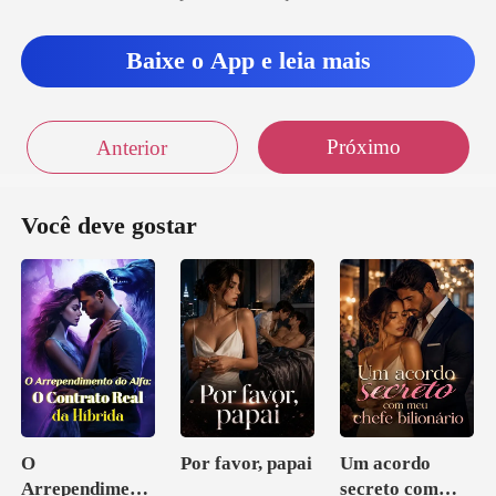
Baixe o App e leia mais
Próximo
Anterior
Você deve gostar
O
Por favor, papai
Um acordo
Arrependiment
secreto com