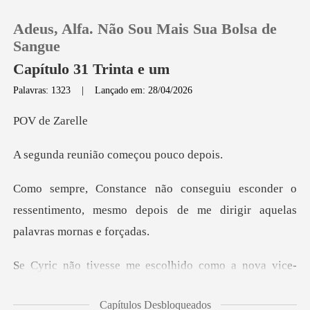
Adeus, Alfa. Não Sou Mais Sua Bolsa de
Sangue
Capítulo 31 Trinta e um
Palavras: 1323
|
Lançado em: 28/04/2026
0
de Z
Loja
nião começou
Histórico
nder o
ressentimento, mesmo depois de me
Sair
Baixar App
idente, ela acreditava que o cargo deveria ter ido
Capítulos Desbloqueados
para