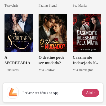
Bilionário
noiva do arqui-
Tessychris
Fading Signal
Sea Mania
inimigo do ex
A
O destino pode
Casamento
SECRETÁRIA
ser mudado?
Indesejado Na
Máfia
LunaSants
Mia Caldwell
Mia Harrington
Abrir
Reclame seu bônus no App