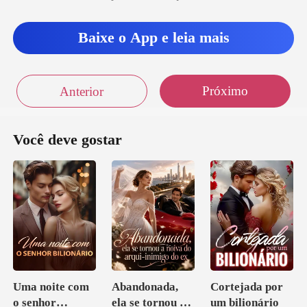
Baixe o App e leia mais
Próximo
Anterior
Você deve gostar
Uma noite com
Abandonada,
Cortejada por
o senhor
ela se tornou a
um bilionário