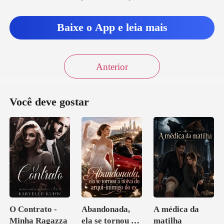
Baixe o App e leia mais
Anterior
Você deve gostar
O Contrato -
Abandonada,
A médica da
Minha Ragazza
ela se tornou a
matilha