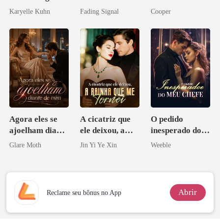
noiva do arqui-
Karyelle Kuhn
Fading Signal
Cooper
inimigo do ex
Agora eles se
A cicatriz que
O pedido
ajoelham diante
ele deixou, a
inesperado do
de mim
rainha que me
meu chefe
Glare Moth
Jin Yi Ye Xin
Weeble
tornei
Abrir
Reclame seu bônus no App