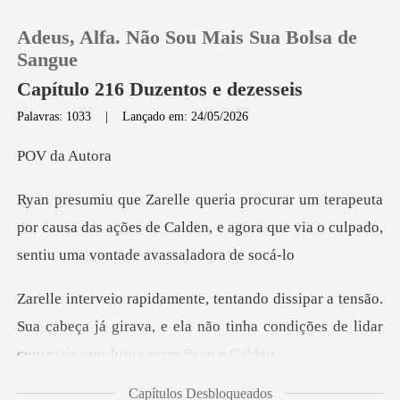
Adeus, Alfa. Não Sou Mais Sua Bolsa de
Sangue
Capítulo 216 Duzentos e dezesseis
Palavras: 1033
|
Lançado em: 24/05/2026
0
a Aut
Loja
uta
por causa das ações de Calden, e agora que via
Histórico
Sair
tensão.
Sua cabeça já girava, e ela não tinha condi
Baixar App
Capítulos Desbloqueados
", ela