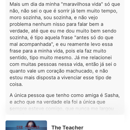
trabalhar como babá e educadora no
Mais um dia da minha "maravilhosa vida" só que
Solar Alencastro, uma propriedade
não, não sei o que é sorrir já tem muito tempo,
imponente pertencente ao reservado
moro sozinha, sou sozinha, e não vejo
Conde Álvaro Alencastro, um homem
problema nenhum nisso para falar bem a
cuja frieza só não supera a frieza que
verdade, até que eu me dou muito bem sendo
reina em sua própria casa. Após a
sozinha, é tipo aquela frase "antes só do que
morte misteriosa de sua esposa, um
caso envolto em mistério, Álvaro
mal acompanhada", e eu reamente levo essa
passou a ignorar quase
frase para a minha vida, pois ela faz muito
completamente os filhos pequenos.
sentido, tipo muito mesmo. Já me relacionei
As crianças, carentes e
com muitas pessoas nessa vida, então já sei o
indisciplinadas, já haviam expulsado
quanto vale um coração machucado, e não
diversas babás. Ao chegar ao Solar,
estou mais disposta a vivenciar esse tipo de
Maria Clara encontra uma casa cheia
coisa.
de sombras, mistério, regras rígidas e
crianças que só querem carinho e
A única pessoa que tenho como amiga é Sasha,
atenção. Com sua alegria,
e acho que na verdade ela foi a única que
sensibilidade, ela vai conquistando
sempre esteve comigo, que nunca me largou
cada um deles e desperta algo
quando eu estava nos meus piores momentos,
inesperado no próprio conde,
e são de pessoas assim que realmente
sentimentos que ele jamais
The Teacher
precisamos, ela sempre estava por perto, o que
experimentou, sobretudo porque seu