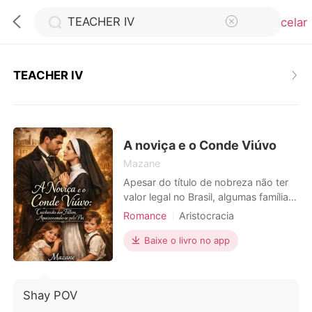
Cancelar
TEACHER IV
0
Loja
A noviça e o Conde Viúvo
Mazane
Apesar do título de nobreza não ter
Histórico
valor legal no Brasil, algumas famílias
ainda mantém suas tradições e
Romance
Aristocracia
Sair
costumes. É o caso da família
Encantadora
Urbano
Alencastro. Neste cenário, Maria
Baixe o livro no app
Crescimento do personagem
Clara, uma jovem professora e
Baixar App
Arrogante/Dominador
aspirante a freira, órfã, criada entre
as irmãs do Instituto Santa Bárbara, é
Desenvolvimento dos personagens
Shay POV
enviada pela madre superiora para
Romance