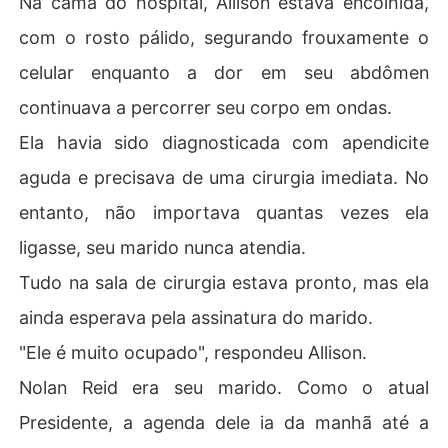
Na cama do hospital, Allison estava encolhida,
s dedos. "Diga-me, Allison, quantos cortes merecem aq
com o rosto pálido, segurando frouxamente o
ueles que te machucaram?"

celular enquanto a dor em seu abdômen
O terceiro, uma estrela mundial das artes marciais, inva
continuava a percorrer seu corpo em ondas.
diu o território de seu ex-marido. "Quem fez minha irmã
 chorar? Hora de pagar."

Ela havia sido diagnosticada com apendicite
aguda e precisava de uma cirurgia imediata. No
Quando o ex implorou por uma segunda chance, Allison
 apenas sorriu. 

entanto, não importava quantas vezes ela
ligasse, seu marido nunca atendia.
Era tarde demais. Ela não era mais a esposa de Nolan,
 mas seu maior arrependimento.
Tudo na sala de cirurgia estava pronto, mas ela
ainda esperava pela assinatura do marido.
"Ele é muito ocupado", respondeu Allison.
Nolan Reid era seu marido. Como o atual
Presidente, a agenda dele ia da manhã até a