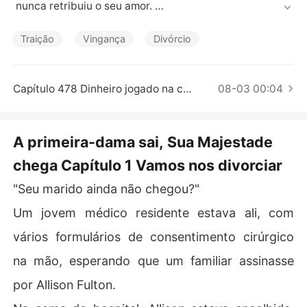
Contos Curtos
 nunca retribuiu o seu amor. 

Seu marido, Nolan, zombava de suas origens, sua sogra 
Traição
Vingança
Divórcio
a ridicularizava por não poder conceber, e a amante grá
vida tomava seu lugar. 

Capítulo 478 Dinheiro jogado na cara de Lucy
08-03 00:04
Então, Allison aceitou o divórcio e foi embora. 

No mesmo dia, a família real a reivindicou como sua pri
A primeira-dama sai, Sua Majestade
ncesa perdida. 

chega Capítulo 1 Vamos nos divorciar
Agora, coroa, fortuna, poder, três irmãos formidáveis e
"Seu marido ainda não chegou?"
 um companheiro real escolhido a dedo estavam ao seu 
lado. 

Um jovem médico residente estava ali, com
vários formulários de consentimento cirúrgico
O irmão mais velho, o traficante de armas mais temido
 do mundo, empurrou um cartão preto sobre a mesa. "P
na mão, esperando que um familiar assinasse
egue. Compre o que quiser."

por Allison Fulton.
O segundo, um médico genial, girava um bisturi entre o