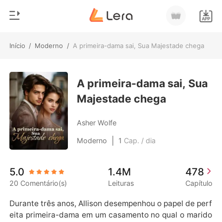
Início
/
Moderno
/
A primeira-dama sai, Sua Majestade chega
0
Início
Loja
A primeira-dama sai, Sua
Gênero
Majestade chega
Moderno
Histórico
Lobisomem
Asher Wolfe
Sair
Contos
|
Moderno
1
Cap. / dia
Romance
Baixar App
5.0
1.4M
478
Bilionários
20 Comentário(s)
Leituras
Capítulo
Ranking
Durante três anos, Allison desempenhou o papel de perf
eita primeira-dama em um casamento no qual o marido