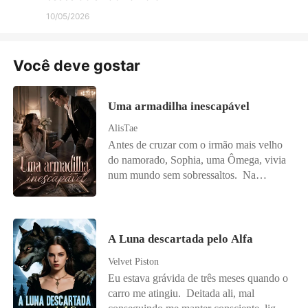
10/05/2026
Você deve gostar
Uma armadilha inescapável
AlisTae
Antes de cruzar com o irmão mais velho
do namorado, Sophia, uma Ômega, vivia
num mundo sem sobressaltos. Na
Alcateia Sombra Noturna, existia uma lei
perigosa: se o líder Alfa rejeitasse sua
companheira, ele perderia seu cargo.
Essa regra, que deveria proteger uniões,
A Luna descartada pelo Alfa
virou uma armadilha para Sophia. Afinal,
Velvet Piston
ela namorava justamente o irmão mais
Eu estava grávida de três meses quando o
novo do líder Alfa. Bryan Morrison não
carro me atingiu. Deitada ali, mal
era só o líder da alcateia, mas também um