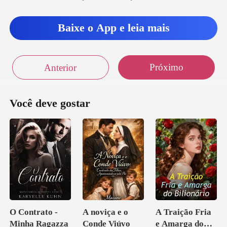
Baixe o App e leia mais
Próximo
Anterior
Você deve gostar
O Contrato -
A noviça e o
A Traição Fria
Minha Ragazza
Conde Viúvo
e Amarga do