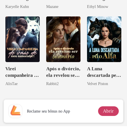
Bilionário
Karyelle Kuhn
Mazane
Ethyl Minow
Virei
Após o divórcio,
A Luna
companheira do
ela revelou ser
descartada pelo
irmão de meu
bilionária
Alfa
AlisTae
Rabbit2
Velvet Piston
namorado?!
Abrir
Reclame seu bônus no App