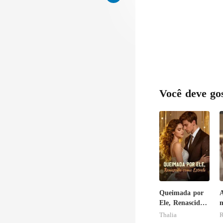
Você deve go
Queimada por
A
Ele, Renascida
m
como Estrela
o
Thalia
R