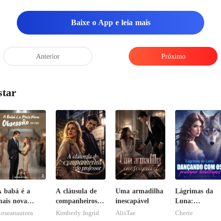
Baixe o App e leia mais
Anterior
Próximo
star
 babá é a
A cláusula de
Uma armadilha
Lágrimas da
ais nova
companheiros
inescapável
Luna:
bsessão do
do professor
Dançando com
oseanautora
Kimberly Ingrid
AlisTae
Cherie
CEO
os príncipes