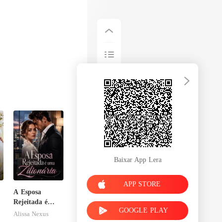
Baixar App Lera
APP STORE
A Esposa
Rejeitada é
GOOGLE PLAY
uma Zilionária
Alissa Nexus