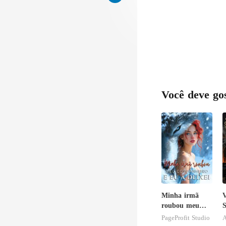
estaci
Você deve go
Minha irmã
roubou meu
S
companheiro e
p
PageProfit Studio
A
eu a deixei
P