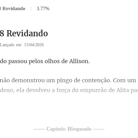
8 Revidando
|
3.77%
18 Revidando
Lançado em: 15/04/2026
passou pelos ol
nção. Com um
idoso, ela
da contra ela, Alita p
—— Capítulo Bloqueado ——