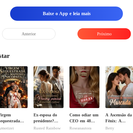
o
Baixe o App e leia mais
Anterior
Próximo
star
Virgem
Ex-esposa do
Como odiar um
A Ascensão da
equestrada
presidente?
CEO em 48
Fênix: A
elo Mafioso
Preciosa
horas
Vingança da
rmotizei
Rusted Rainbow
Roseanautora
Betty
sicopata :
princesa de
Herdeira