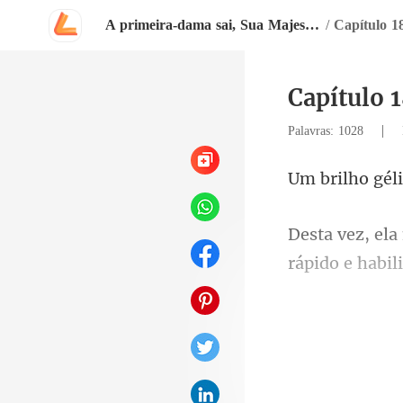
A primeira-dama sai, Sua Majestade chega
/
Capítulo 1
Capítulo 
|
Palavras: 1028
rápido e habil
equilíbrio ao