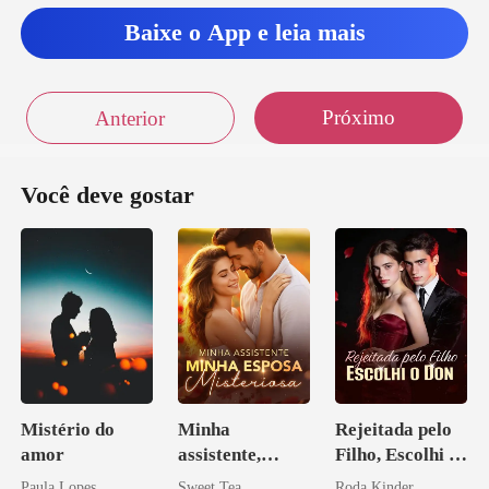
Baixe o App e leia mais
Próximo
Anterior
Você deve gostar
Mistério do
Minha
Rejeitada pelo
amor
assistente,
Filho, Escolhi o
minha esposa
Don
Paula Lopes
Sweet Tea
Roda Kinder