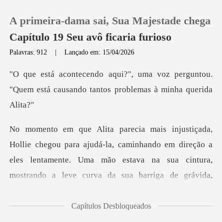
A primeira-dama sai, Sua Majestade chega
Capítulo 19 Seu avô ficaria furioso
Palavras: 912
|
Lançado em: 15/04/2026
0
oz perguntou.
"Quem está causando tan
Loja
Histórico
caminhando em direção a
Sair
eles lentamente. Uma mão estava na sua cintura,
mostr
Baixar App
Capítulos Desbloqueados