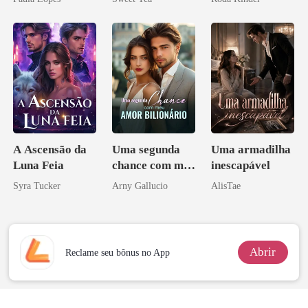
misteriosa
A Ascensão da
Uma segunda
Uma armadilha
Luna Feia
chance com meu
inescapável
amor bilionário
Syra Tucker
Arny Gallucio
AlisTae
Abrir
Reclame seu bônus no App