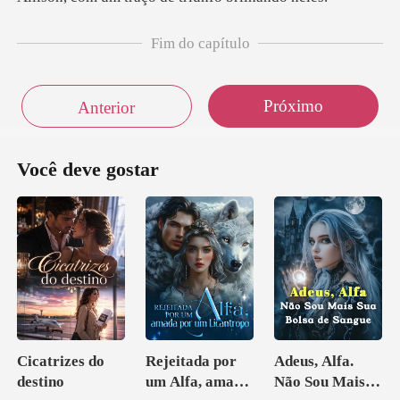
Fim do capítulo
Próximo
Anterior
Você deve gostar
Cicatrizes do
Rejeitada por
Adeus, Alfa.
destino
um Alfa, amada
Não Sou Mais