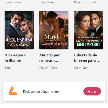
por um
Sua Bolsa de
Syra Tucker
Baby Kemo
PageProfit Studio
Licantropo
Sangue
A ex-esposa
Marido por
Libertada do
brilhante
contrato,
inferno para
amante de
reivindicar meu
Janie
Plastic Thorn
Clara Voss
coração
império
Abrir
Reclame seu bônus no App