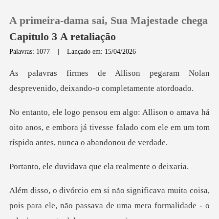
A primeira-dama sai, Sua Majestade chega
Capítulo 3 A retaliação
Palavras: 1077
|
Lançado em: 15/04/2026
0
egaram Nolan
desprevenido, deix
Loja
há
oito anos, e embora já tivesse falado com ele em
Histórico
Sair
idava que ela rea
Baixar App
oisa,
pois para ele, não passava de uma mera formali