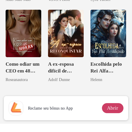
Me Casei com o
Rival do Meu
Ex
Como odiar um
A ex-esposa
Escolhida pelo
CEO em 48
difícil de
Rei Alfa
horas
reconquistar
Amaldiçoado
Roseanautora
Adolf Dunne
Helenn
Abrir
Reclame seu bônus no App