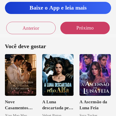
taria para a re
Baixe o App e leia mais
Próximo
Anterior
Você deve gostar
Nove
A Luna
A Ascensão da
Casamentos
descartada pelo
Luna Feia
Rejeitados, Eu
Alfa
Xiao Mao Mao
Velvet Piston
Syra Tucker