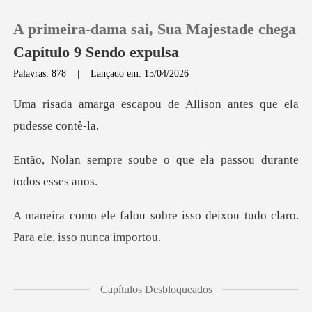
A primeira-dama sai, Sua Majestade chega
Capítulo 9 Sendo expulsa
Palavras: 878
|
Lançado em: 15/04/2026
0
ou de Allison antes que
Loja
be o que ela passou dur
Histórico
re isso deixou tudo claro.
Sair
P
Baixar App
tingiu. Ela foi a única
Capítulos Desbloqueados