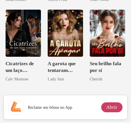
pai dele
Cicatrizes de
A garota que
Seu brilho fala
um laço
tentaram
por si
rompido
apagar
Calv Momose
Lady Ann
Cherish
Abrir
Reclame seu bônus no App