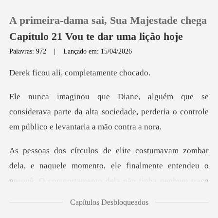
A primeira-dama sai, Sua Majestade chega
Capítulo 21 Vou te dar uma lição hoje
Palavras: 972
|
Lançado em: 15/04/2026
0
li, completam
Loja
iderava parte da alta sociedade, perderia o cont
Histórico
Sair
ela, e naquele momento, ele finalmente entendeu o
po
Baixar App
Capítulos Desbloqueados