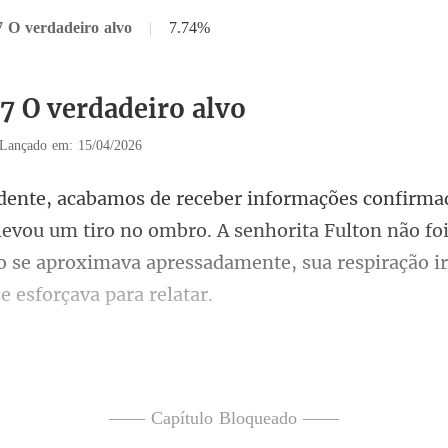
7 O verdadeiro alvo
|
7.74%
37 O verdadeiro alvo
Lançado em: 15/04/2026
evou um tiro no ombro. A senhorita Fulton não foi
o se apro
o sapato. A irritação estamp
—— Capítulo Bloqueado ——