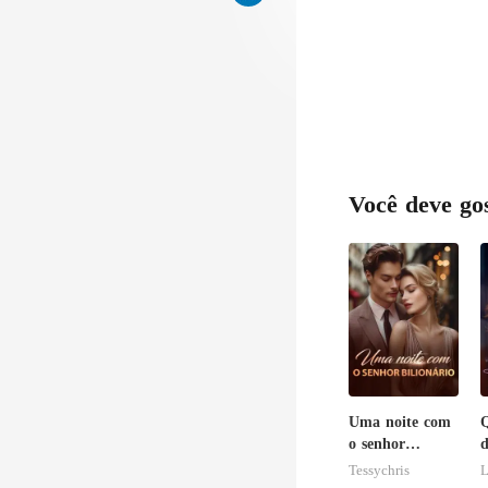
Você deve go
Uma noite com
Q
o senhor
d
Bilionário
s
Tessychris
L