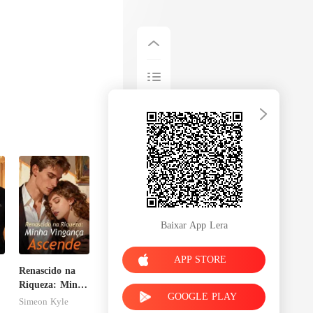
Baixar App Lera
APP STORE
Renascido na
Riqueza: Minha
GOOGLE PLAY
Vingança
Simeon Kyle
Ascende