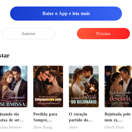
Baixe o App e leia mais
Anterior
Próximo
star
uando ela
Perdida para
O coração
Rejeitada pelo
eixa de ser
Sempre,
partido do
meu ex,
ubmissa
Enlouquecido
bilionário
desejada pelo
ynna Morrow
Zhen Xiang
Anne
Glitch Petal
pelo
pai dele