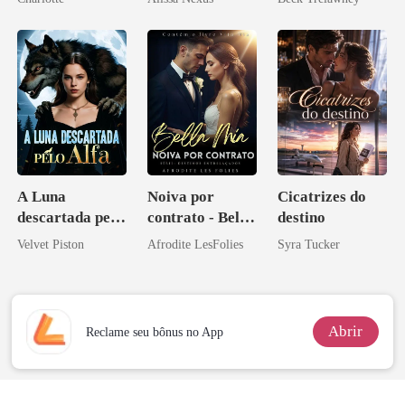
Noivo
A Luna
Noiva por
Cicatrizes do
descartada pelo
contrato - Bella
destino
Alfa
Mia
Velvet Piston
Afrodite LesFolies
Syra Tucker
Abrir
Reclame seu bônus no App