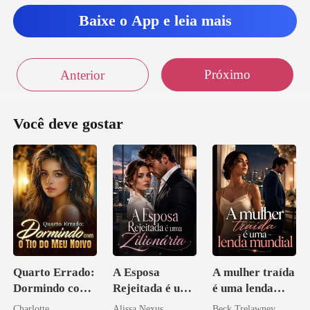
Baixe o App e leia mais
Próximo
Anterior
Você deve gostar
Quarto Errado:
A Esposa
A mulher traída
Dormindo com
Rejeitada é uma
é uma lenda
o Tio do Meu
Zilionária
mundial
Charlotte
Alissa Nexus
Beck Trelawney