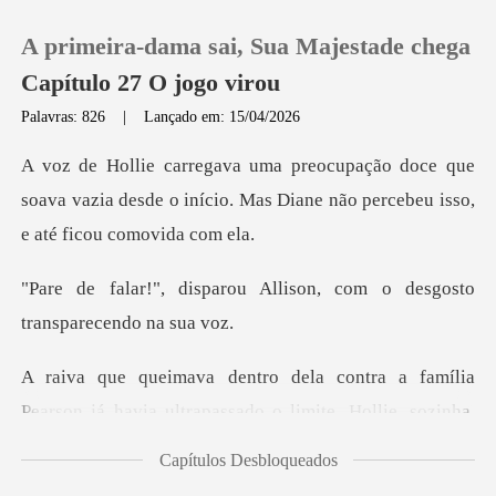
A primeira-dama sai, Sua Majestade chega
Capítulo 27 O jogo virou
Palavras: 826
|
Lançado em: 15/04/2026
0
que
soava vazia desde o início. Mas Diane não
Loja
Allison, com o desgosto
Histórico
t
Sair
família
Pearson já havia ultrapassado o li
Baixar App
Capítulos Desbloqueados