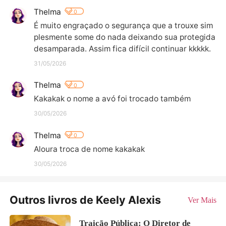
Thelma
0
É muito engraçado o segurança que a trouxe sim
plesmente some do nada deixando sua protegida 
desamparada. Assim fica difícil continuar kkkkk.
31/05/2026
Thelma
0
Kakakak o nome a avó foi trocado também
30/05/2026
Thelma
0
Aloura troca de nome kakakak
30/05/2026
Outros livros de Keely Alexis
Ver Mais
Traição Pública: O Diretor de