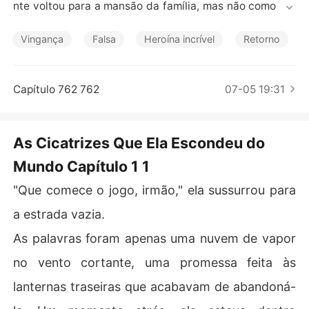
Contos Curtos
nte voltou para a mansão da família, mas não como filh
a.

Vingança
Falsa
Heroína incrível
Retorno
Ela voltou como um segredo sujo.

Sua irmã perfeita, Pluma, a recebeu com um abraço fal
Capítulo 762 762
07-05 19:31
so e roupas de cashmere, a mesma irmã que havia plant
ado drogas no carro de Alvorada e assistido, chorando
 lágrimas de crocodilo, enquanto a polícia a levava.

As Cicatrizes Que Ela Escondeu do
Mundo Capítulo 1 1
Para os pais e o irmão, Alvorada era apenas a viciada q
ue envergonhou o nome da família, a "ovelha negra" qu
"Que comece o jogo, irmão," ela sussurrou para
e precisava ser consertada.

a estrada vazia.
No jantar de boas-vindas, cercada por cristais e hipocri
As palavras foram apenas uma nuvem de vapor
sia, o irmão zombou, perguntando se ela havia aprendid
o a fazer cestas na reabilitação.

no vento cortante, uma promessa feita às
lanternas traseiras que acabavam de abandoná-
Alvorada não gritou. Ela apenas levantou a manga do su
éter velho que pendia em seu corpo esquelético.
