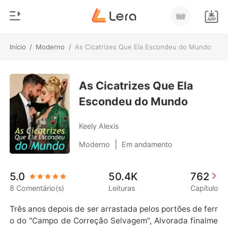
Início
/
Moderno
/
As Cicatrizes Que Ela Escondeu do Mundo
0
Início
Loja
As Cicatrizes Que Ela
Gênero
Escondeu do Mundo
Moderno
Histórico
Lobisomem
Keely Alexis
Sair
Contos
|
Moderno
Em andamento
Romance
Baixar App
5.0
50.4K
762
Bilionários
8 Comentário(s)
Leituras
Capítulo
Ranking
Três anos depois de ser arrastada pelos portões de ferr
o do "Campo de Correção Selvagem", Alvorada finalme