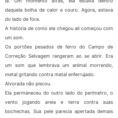
la. Um momento atrás, ela estava dentro
daquela bolha de calor e couro. Agora, estava
O que a família viu não foram marcas de agulhas de víci
o, mas um mapa de tortura: crateras roxas de cigarros
do lado de fora.
 apagados na pele, queloides de queimaduras químicas
A história de como ela chegou ali começou com
 e cicatrizes de algemas nos pulsos.

um som.
"Isso é o que eu aprendi", disse ela, a voz morta, exibind
Os portões pesados de ferro do Campo de
o a carne queimada. "Aprendi o cheiro da minha própria
 pele queimando quando me recusei a assinar confissõe
Correção Selvagem rangeram ao se abrir. Era
s falsas."

um som que lembrava um animal morrendo,
Enquanto a mãe derrubava o vinho em choque e o irmã
metal gritando contra metal enferrujado.
o gritava que era automutilação para chamar atenção,
Alvorada não piscou.
 apenas Afonso, o noivo da irmã, reconheceu a verdade 
brutal: aquelas feridas nas costas eram impossíveis de
Ela permaneceu do outro lado do perímetro, o
 serem autoinfligidas.

vento jogando areia e terra contra suas
Naquela noite, exilada no chalé dos fundos e tratada co
bochechas. Sua pele parecia apertada demais
m nojo, Alvorada não chorou.
