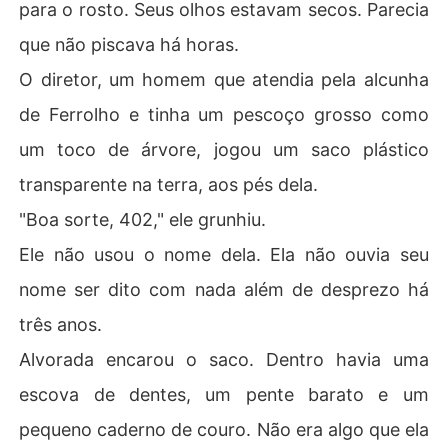
para o rosto. Seus olhos estavam secos. Parecia
Ela abriu a lombada falsa de seu único pertence, um ca
que não piscava há horas.
derno velho, e ativou um telefone via satélite proibido.

O diretor, um homem que atendia pela alcunha
"Estou dentro", digitou ela para o hacker que lhe devia a 
de Ferrolho e tinha um pescoço grosso como
vida.

um toco de árvore, jogou um saco plástico
A garota frágil morreu no campo; quem voltou para casa 
transparente na terra, aos pés dela.
foi a caçadora, e o jogo estava apenas começando.
"Boa sorte, 402," ele grunhiu.
Ele não usou o nome dela. Ela não ouvia seu
nome ser dito com nada além de desprezo há
três anos.
Alvorada encarou o saco. Dentro havia uma
escova de dentes, um pente barato e um
pequeno caderno de couro. Não era algo que ela