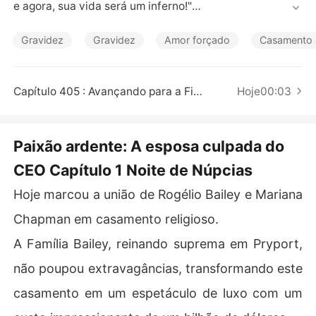
Contos Curtos
e agora, sua vida será um inferno!"

A razão de sua ira era a crença de que ela era responsá
Gravidez
Gravidez
Amor forçado
Casamento 
vel pela morte de seu irmão mais velho. Assim, ele se ca
sou com ela, mas se recusou a tocá-la, determinado a f
azê-la sofrer pelo resto de sua vida! 

Capítulo 405 : Avançando para a Final Nacional
Hoje00:03
No entanto, devido a um acidente inesperado, Marian f
oi forçada a dormir com Rogélio para salvá-lo, e acabou 
Paixão ardente: A esposa culpada do
ficando grávida. 

CEO Capítulo 1 Noite de Núpcias
Escondendo sua gravidez, Marian vivia cautelosa sob o
Hoje marcou a união de Rogélio Bailey e Mariana
s olhos atentos de Rogélio. Ele a odiava e a humilhava i
ncessantemente, mas jamais permitiria que outra pesso
Chapman em casamento religioso.
a encostasse um dedo nela-

A Família Bailey, reinando suprema em Pryport,
"Senhor Bailey, sua esposa se envolveu em uma confus
não poupou extravagâncias, transformando este
ão!"

casamento em um espetáculo de luxo com um
Rogélio agiu discretamente, afastando completamente