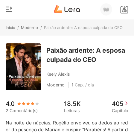
Início
/
Moderno
/
Paixão ardente: A esposa culpada do CEO
0
Início
Loja
Paixão ardente: A esposa
Gênero
culpada do CEO
Moderno
Histórico
Lobisomem
Keely Alexis
Sair
Contos
|
Moderno
1
Cap. / dia
Romance
Baixar App
4.0
18.5K
405
Bilionários
2 Comentário(s)
Leituras
Capítulo
Ranking
Na noite de núpcias, Rogélio envolveu os dedos ao red
or do pescoço de Marian e cuspiu: "Parabéns! A partir d