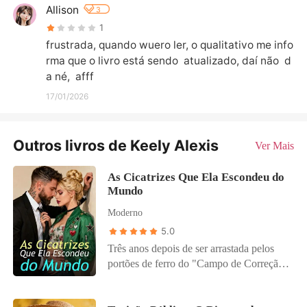
Allison
3
1
frustrada, quando wuero ler, o qualitativo me info
rma que o livro está sendo  atualizado, daí não  d
a né,  afff
17/01/2026
Outros livros de Keely Alexis
Ver Mais
As Cicatrizes Que Ela Escondeu do
Mundo
Moderno
5.0
Três anos depois de ser arrastada pelos
portões de ferro do "Campo de Correção
Selvagem", Alvorada finalmente voltou
para a mansão da família, mas não como