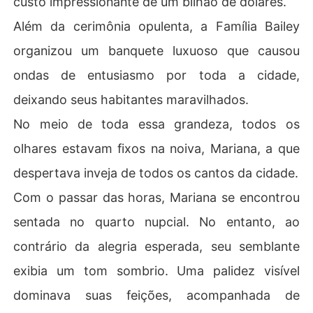
custo impressionante de um bilhão de dólares.
 aquela pessoa. 

Além da cerimônia opulenta, a Família Bailey
"Senhor, sua esposa afirmou que toda a riqueza da sua
organizou um banquete luxuoso que causou
 família pertence a ela!"

ondas de entusiasmo por toda a cidade,
Rogélio transferiu silenciosamente todas as ações para
deixando seus habitantes maravilhados.
 ela. Alheia a tudo isso, ela só queria escapar, mas Rogél
No meio de toda essa grandeza, todos os
io a puxou para seu abraço caloroso, sussurrando: "Sen
horita Bailey, para onde você pensa em ir com nosso fil
olhares estavam fixos na noiva, Mariana, a que
ho que ainda está por vir?"
despertava inveja de todos os cantos da cidade.
Com o passar das horas, Mariana se encontrou
sentada no quarto nupcial. No entanto, ao
contrário da alegria esperada, seu semblante
exibia um tom sombrio. Uma palidez visível
dominava suas feições, acompanhada de