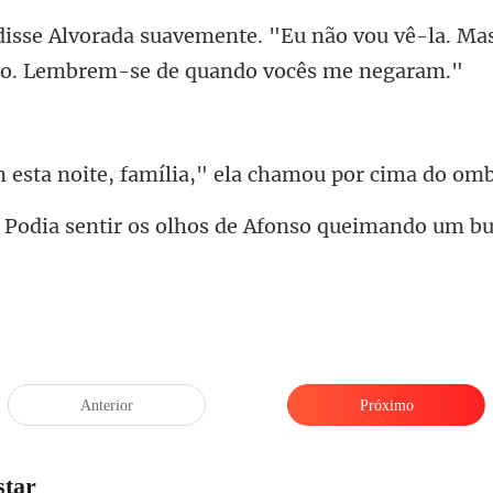
não vou vê-la. Ma
e, família," ela cham
r os olhos de Afonso queima
Anterior
Próximo
star