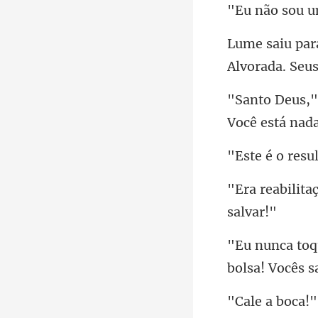
Alvora
V