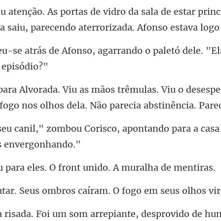
ala de estar princ
 saiu, par
, agarrando o paletó dele. "El
. Viu o desesp
fogo nos olh
risco, apontando para a casa
les. O front unido. A
ombros caíram. O fogo e
Foi um som arrepiante