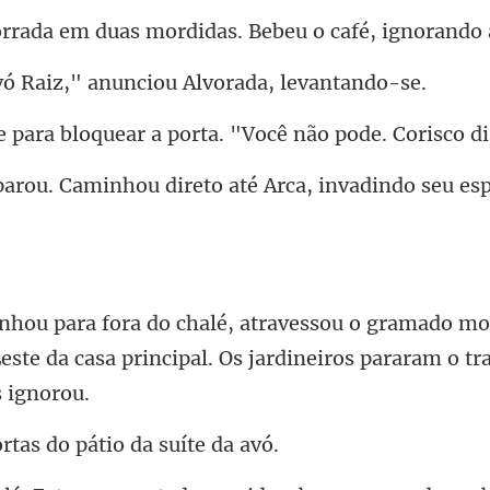
uas mordidas. Bebeu o ca
iz," anunciou Alvo
quear a porta. "Você n
u direto até Arca, invadind
mo
Leste da casa principal. Os
rtas do pátio