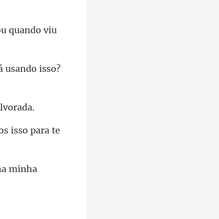
ou quando viu
tá usando isso?
na minh