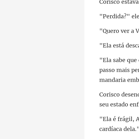
?" el
a 
passo mais per
seu estado enf