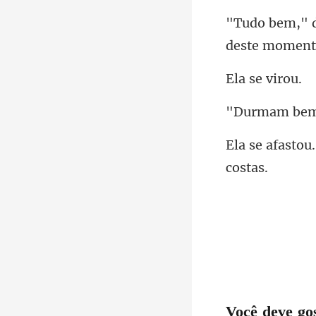
deste momen
se v
Você deve go