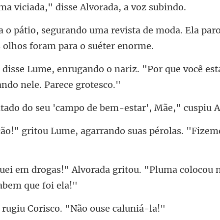
ciada," disse Alvo
ista de moda. Ela par
ariz. "Por que você es
seu 'campo de bem-estar
me, agarrando suas pérolas. "
ada gritou. "Pluma colocou 
giu Corisco. "Não