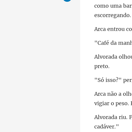
ou c
manh
per
vigiar o pes