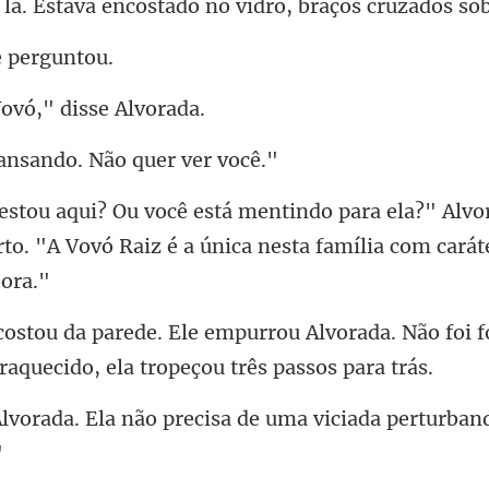
encostado no vidro, braç
e p
Vovó," di
ansando. Não q
" Alvo
to. "A Vovó Raiz é a únic
lvorada. Não foi 
o precisa de uma viciada pertur