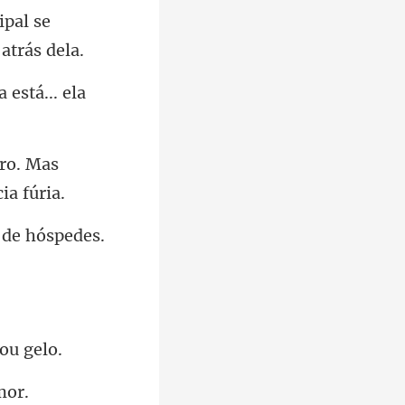
ipal se
a e
ero. Mas
 de hós