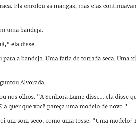
om um
ã," e
ja. Uma fatia de torrada se
guntou
sse... ela disse 
co, como uma tosse. "Uma mo