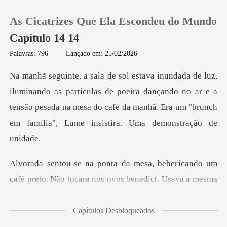
As Cicatrizes Que Ela Escondeu do Mundo
Capítulo 14 14
Palavras: 796
|
Lançado em: 25/02/2026
0
tículas de poeira dançando no ar e a
Loja
tensão pesada na mesa do café da manh
Histórico
Sair
icando um
café preto. Não tocara nos ovos
Baixar App
Capítulos Desbloqueados