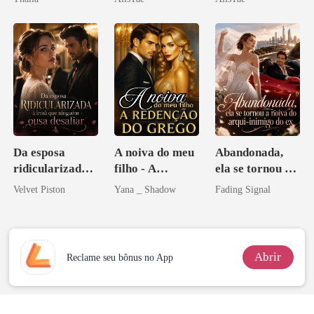
namorado?!
Da esposa
A noiva do meu
Abandonada,
ridicularizada à
filho - A
ela se tornou a
irmã que
Redenção do
noiva do arqui-
Velvet Piston
Yana _ Shadow
Fading Signal
ninguém ousa
grego
inimigo do ex
desafiar
Abrir
Reclame seu bônus no App