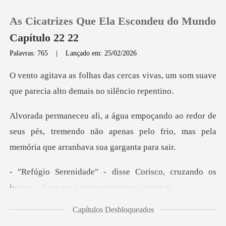
As Cicatrizes Que Ela Escondeu do Mundo
Capítulo 22 22
Palavras: 765
|
Lançado em: 25/02/2026
0
as vivas, um som suave
que parecia
Loja
r de
seus pés, tremendo não apenas pelo frio, mas
Histórico
Sair
orisco, cruzando os
braços. - Es
Baixar App
Capítulos Desbloqueados