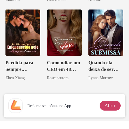
Noivo
escrava do rei
maligno
Perdida para
Como odiar um
Quando ela
Sempre,
CEO em 48
deixa de ser
Enlouquecido
horas
submissa
Zhen Xiang
Roseanautora
Lynna Morrow
pelo
Arrependiment
o
Abrir
Reclame seu bônus no App