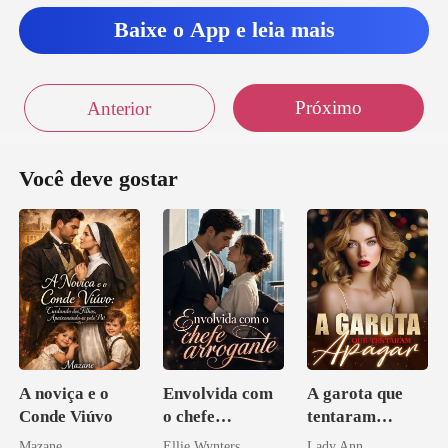
Baixe o App e leia mais
sussurrou. Então
Próximo
Anterior
Você deve gostar
A noviça e o
Envolvida com
A garota que
Conde Viúvo
o chefe
tentaram
arrogante
apagar
Mazane
Ellie Wynters
Lady Ann