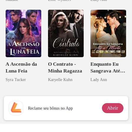
A Ascensão da
O Contrato -
Enquanto Eu
Luna Feia
Minha Ragazza
Sangrava Até a
Morte, Ele
Syra Tucker
Karyelle Kuhn
Lady Ann
Acendia
Lanternas Para
Ela
Abrir
Reclame seu bônus no App