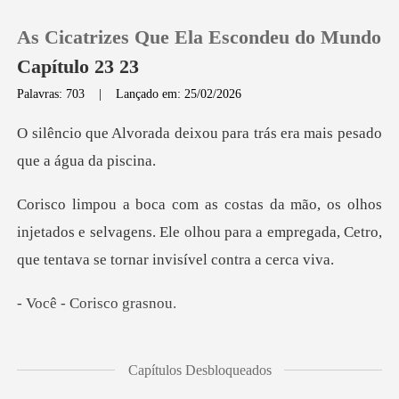
As Cicatrizes Que Ela Escondeu do Mundo
Capítulo 23 23
Palavras: 703
|
Lançado em: 25/02/2026
0
ixou para trás era mais pe
Loja
njetados e selvagens. Ele olhou para a empregada, Cetr
Histórico
Sair
Corisco
Baixar App
se enc
Capítulos Desbloqueados
enh