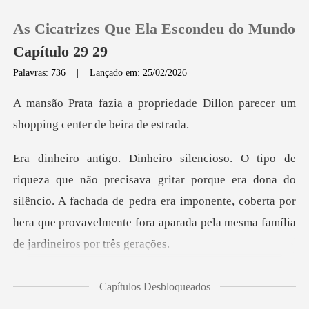
As Cicatrizes Que Ela Escondeu do Mundo
Capítulo 29 29
Palavras: 736
|
Lançado em: 25/02/2026
0
edade Dillon parecer um
shopp
Loja
ar porque era dona do
Histórico
silêncio. A fachada de pedra era imponente, coberta por
Sair
hera
Baixar App
ora
Capítulos Desbloqueados