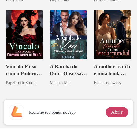
Acendia
Bilionários:
vejam esmagá-
Lanternas Para
Veja-me Brilhar
los
Ela
Vínculo Falso
A Rainha do
A mulher traída
com o Poderoso
Don - Obsessão,
é uma lenda
Inimigo do Meu
Paixão e Sangue
mundial
PageProfit Studio
Melissa Mel
Beck Trelawney
Ex
Abrir
Reclame seu bônus no App