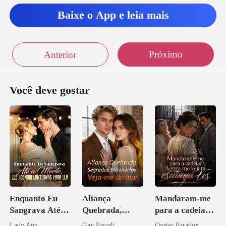
Baixe o App e leia mais
Próximo
Anterior
Você deve gostar
Enquanto Eu
Aliança
Mandaram-me
Sangrava Até a
Quebrada,
para a cadeia?
Morte, Ele
Segredos
Agora me
Lady Ann
Gay Parodi
Oyster Paradox