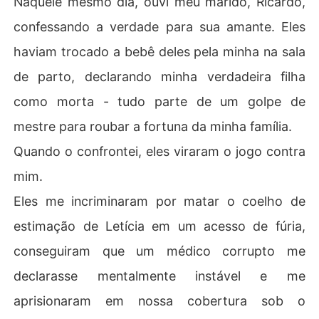
Naquele mesmo dia, ouvi meu marido, Ricardo,
 sanidade e minha liberdade, tudo isso enquanto virava 
confessando a verdade para sua amante. Eles
a filha que eu criei contra mim.

haviam trocado a bebê deles pela minha na sala
Mas eles cometeram um erro. Eles pensaram que eu est
de parto, declarando minha verdadeira filha
ava quebrada. Com a ajuda secreta do meu pai, eu esc
apei daquela gaiola de ouro. Agora, vou encontrar minh
como morta - tudo parte de um golpe de
a verdadeira filha e vou fazê-lo pagar por cada uma de
mestre para roubar a fortuna da minha família.
 suas mentiras.
Quando o confrontei, eles viraram o jogo contra
mim.
Eles me incriminaram por matar o coelho de
estimação de Letícia em um acesso de fúria,
conseguiram que um médico corrupto me
declarasse mentalmente instável e me
aprisionaram em nossa cobertura sob o