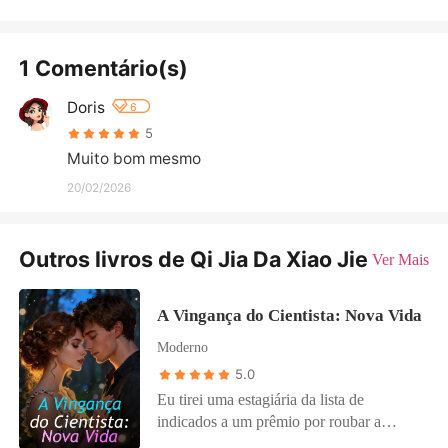
1 Comentário(s)
Doris
6
5
Muito bom mesmo
20/02/2026
Outros livros de Qi Jia Da Xiao Jie
Ver Mais
A Vingança do Cientista: Nova Vida
Moderno
5.0
Eu tirei uma estagiária da lista de
indicados a um prêmio por roubar a
pesquisa da minha falecida irmã. Meu