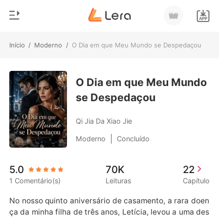
Início
/
Moderno
/
O Dia em que Meu Mundo se Despedaçou
0
Início
Loja
O Dia em que Meu Mundo
Gênero
se Despedaçou
Moderno
Histórico
Lobisomem
Qi Jia Da Xiao Jie
Sair
Contos
|
Moderno
Concluído
Romance
Baixar App
5.0
70K
22
Bilionários
1 Comentário(s)
Leituras
Capítulo
Ranking
No nosso quinto aniversário de casamento, a rara doen
ça da minha filha de três anos, Letícia, levou a uma des