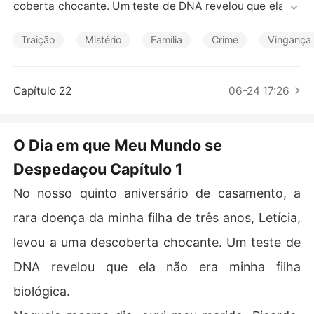
Contos Curtos
coberta chocante. Um teste de DNA revelou que ela nã
o era minha filha biológica.

Traição
Mistério
Família
Crime
Vingança
Naquele mesmo dia, ouvi meu marido, Ricardo, confess
ando a verdade para sua amante. Eles haviam trocado
 a bebê deles pela minha na sala de parto, declarando
Capítulo 22
06-24 17:26
 minha verdadeira filha como morta - tudo parte de um
 golpe de mestre para roubar a fortuna da minha famíli
a.

O Dia em que Meu Mundo se
Despedaçou Capítulo 1
Quando o confrontei, eles viraram o jogo contra mim.

No nosso quinto aniversário de casamento, a
Eles me incriminaram por matar o coelho de estimação
 de Letícia em um acesso de fúria, conseguiram que um
rara doença da minha filha de três anos, Letícia,
 médico corrupto me declarasse mentalmente instável
levou a uma descoberta chocante. Um teste de
 e me aprisionaram em nossa cobertura sob o pretexto
 de "tratamento".

DNA revelou que ela não era minha filha
biológica.
Meu marido, o homem que eu amava, não apenas roubo
u minha filha, mas agora estava tentando roubar minha