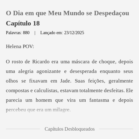
O Dia em que Meu Mundo se Despedaçou
Capítulo 18
Palavras: 880
|
Lançado em: 23/12/2025
0
ena
Loja
to seus
olhos se fixavam em Jade. Suas feições, geralmente
Histórico
compostas e calculistas, estavam tota
Sair
Baixar App
engasgou novame
Capítulos Desbloqueados