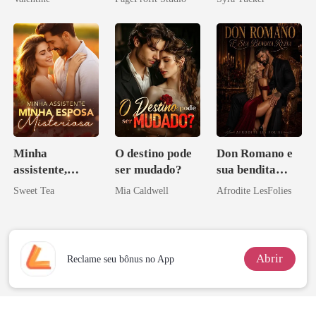
minha ex-
Bilionário
esposa
Inimigo Dele
Minha
O destino pode
Don Romano e
assistente,
ser mudado?
sua bendita
minha esposa
ruína
Sweet Tea
Mia Caldwell
Afrodite LesFolies
misteriosa
Abrir
Reclame seu bônus no App