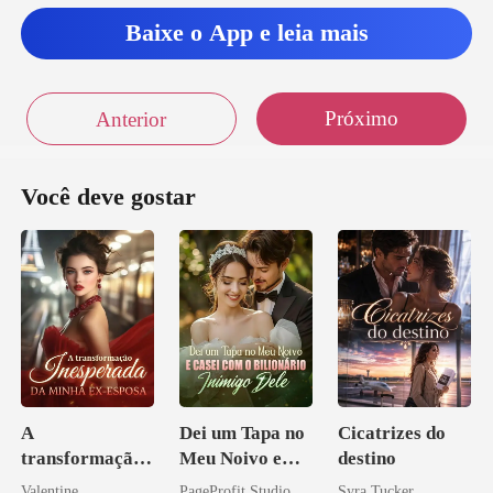
Baixe o App e leia mais
Próximo
Anterior
Você deve gostar
A
Dei um Tapa no
Cicatrizes do
transformação
Meu Noivo e
destino
inesperada da
Casei com o
Valentine
PageProfit Studio
Syra Tucker