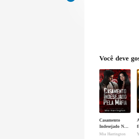
Você deve go
Casamento
A
Indesejado Na
f
Máfia
R
Mia Harrington
Y
g