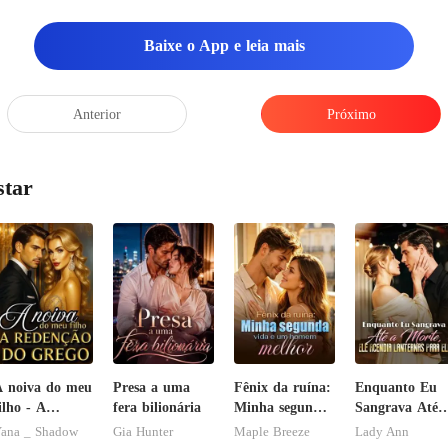
Baixe o App e leia mais
Anterior
Próximo
star
 noiva do meu
Presa a uma
Fênix da ruína:
Enquanto Eu
ilho - A
fera bilionária
Minha segunda
Sangrava Até 
edenção do
vida e um
Morte, Ele
ana _ Shadow
Gia Hunter
Maple Breeze
Lady Ann
rego
homem melhor
Acendia