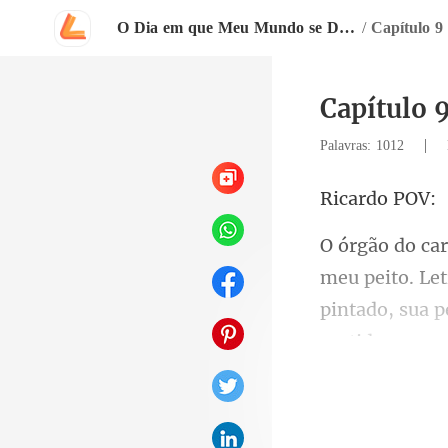
O Dia em que Meu Mundo se Despedaçou
/
Capítulo 9
Capítulo 
|
Palavras: 1012
rdo
pintado, sua 
v