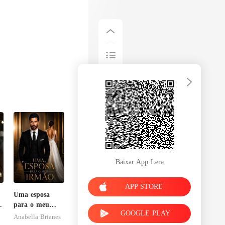
Baixar App Lera
APP STORE
Uma esposa
a
para o meu
GOOGLE PLAY
irmão
Anabella Brianes