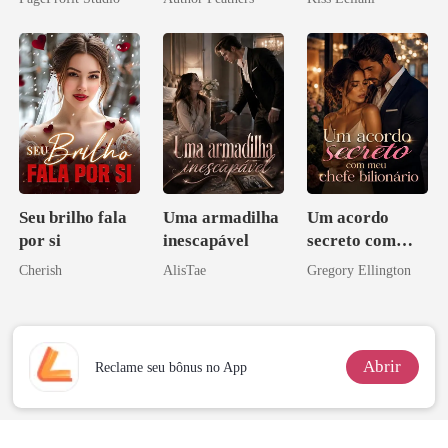
Sangue
CEO
escrava do rei
maligno
Seu brilho fala
Uma armadilha
Um acordo
por si
inescapável
secreto com
meu chefe
Cherish
AlisTae
Gregory Ellington
bilionário
Abrir
Reclame seu bônus no App