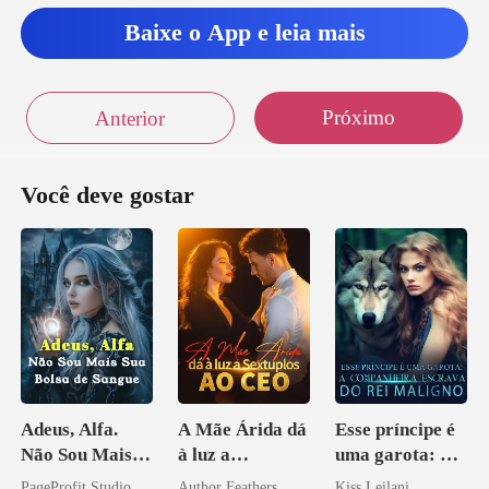
Baixe o App e leia mais
Próximo
Anterior
Você deve gostar
Adeus, Alfa.
A Mãe Árida dá
Esse príncipe é
Não Sou Mais
à luz a
uma garota: A
Sua Bolsa de
Sextuplos ao
companheira
PageProfit Studio
Author Feathers
Kiss Leilani