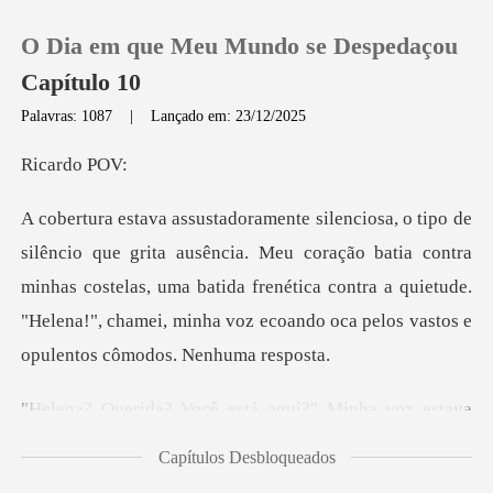
O Dia em que Meu Mundo se Despedaçou
Capítulo 10
Palavras: 1087
|
Lançado em: 23/12/2025
0
rdo
Loja
Meu coração batia contra
minhas costelas, uma batida frenética contra a quietude.
Histórico
"Hele
Sair
stá aqui?" Minha voz est
Baixar App
Capítulos Desbloqueados