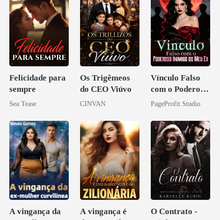
Felicidade para
Os Trigêmeos
Vínculo Falso
sempre
do CEO Viúvo
com o Poderoso
Inimigo do Meu
Sea Tease
CINVAN
PageProfit Studio
Ex
A vingança da
A vingança é
O Contrato -