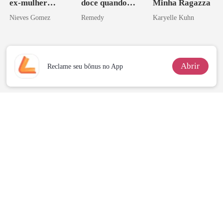
ex-mulher
doce quando
Minha Ragazza
curvilínea
você é uma
Nieves Gomez
Remedy
Karyelle Kuhn
zilionária
Abrir
Reclame seu bônus no App