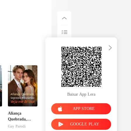
Baixar App Lera
APP STORE
Aliança
Quebrada,
GOOGLE PLAY
Segredos
Gay Parodi
Bilionários: