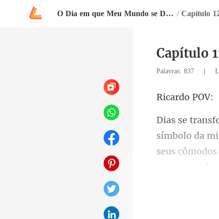
O Dia em que Meu Mundo se Despedaçou
/
Capítulo 1
Capítulo 
|
Palavras: 837
L
rdo
seus cômodos 
ecoante, pe