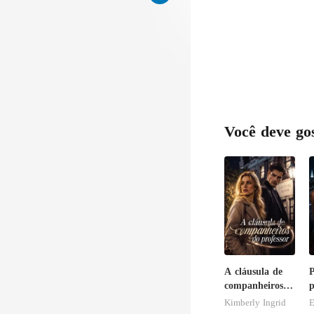
Você deve go
A cláusula de
P
companheiros
p
do professor
Kimberly Ingrid
E